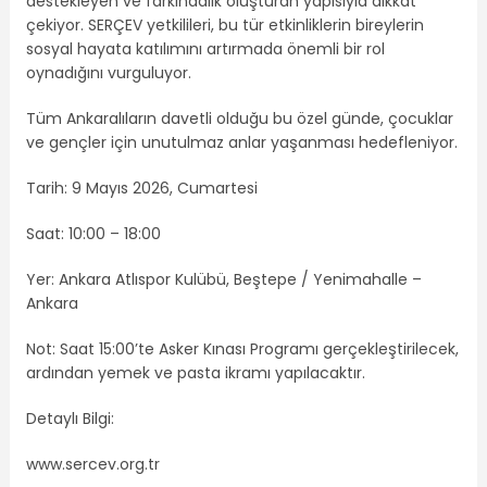
destekleyen ve farkındalık oluşturan yapısıyla dikkat
çekiyor. SERÇEV yetkilileri, bu tür etkinliklerin bireylerin
sosyal hayata katılımını artırmada önemli bir rol
oynadığını vurguluyor.
Tüm Ankaralıların davetli olduğu bu özel günde, çocuklar
ve gençler için unutulmaz anlar yaşanması hedefleniyor.
Tarih: 9 Mayıs 2026, Cumartesi
Saat: 10:00 – 18:00
Yer: Ankara Atlıspor Kulübü, Beştepe / Yenimahalle –
Ankara
Not: Saat 15:00’te Asker Kınası Programı gerçekleştirilecek,
ardından yemek ve pasta ikramı yapılacaktır.
Detaylı Bilgi:
www.sercev.org.tr