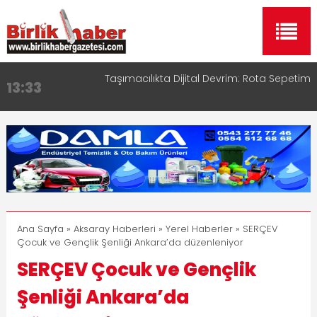
Taşımacılıkta Dijital Devrim: Rota Sepetim
13:33
Aksaray OSB Bölge Müdürü Makam Koltuğunu
17:15
Çocuklara Bıraktı
Aksaray Esnaf Rehberi ile Google ve Yapay Zeka
16:00
Aramalarında Öne Çıkın
Aksaray Esnaf Rehberi Hizmete Girdi
8:23
Birlikhaber.com Yayın Hayatına Başladı | Hızlı ve
11:30
Akıllı Haber Platformu
Ana Sayfa
»
Aksaray Haberleri
»
Yerel Haberler
» SERÇEV
Çocuk ve Gençlik Şenliği Ankara’da düzenleniyor
SERÇEV Çocuk ve Gençlik
Şenliği Ankara’da