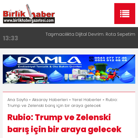
Taşımacılıkta Dijital Devrim: Rota Sepetim
13:33
Aksaray OSB Bölge Müdürü Makam Koltuğunu
17:15
Çocuklara Bıraktı
Aksaray Esnaf Rehberi ile Google ve Yapay Zeka
16:00
Aramalarında Öne Çıkın
Aksaray Esnaf Rehberi Hizmete Girdi
8:23
Birlikhaber.com Yayın Hayatına Başladı | Hızlı ve
11:30
Akıllı Haber Platformu
Ana Sayfa
»
Aksaray Haberleri
»
Yerel Haberler
» Rubio:
Trump ve Zelenski barış için bir araya gelecek
Rubio: Trump ve Zelenski
barış için bir araya gelecek