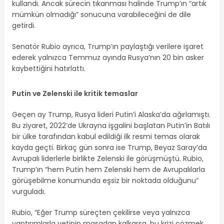
kullandı. Ancak sürecin tıkanması halinde Trump’ın “artık
mümkün olmadığı” sonucuna varabileceğini de dile
getirdi.
Senatör Rubio ayrıca, Trump’ın paylaştığı verilere işaret
ederek yalnızca Temmuz ayında Rusya’nın 20 bin asker
kaybettiğini hatırlattı.
Putin ve Zelenski ile kritik temaslar
Geçen ay Trump, Rusya lideri Putin’i Alaska’da ağırlamıştı.
Bu ziyaret, 2022’de Ukrayna işgalini başlatan Putin’in Batılı
bir ülke tarafından kabul edildiği ilk resmi temas olarak
kayda geçti. Birkaç gün sonra ise Trump, Beyaz Saray’da
Avrupalı liderlerle birlikte Zelenski ile görüşmüştü. Rubio,
Trump’ın “hem Putin hem Zelenski hem de Avrupalılarla
görüşebilme konumunda eşsiz bir noktada olduğunu”
vurguladı.
Rubio, “Eğer Trump süreçten çekilirse veya yalnızca
yaptırımlarla yetinip masadan kalkarsa, bu krizi çözmek