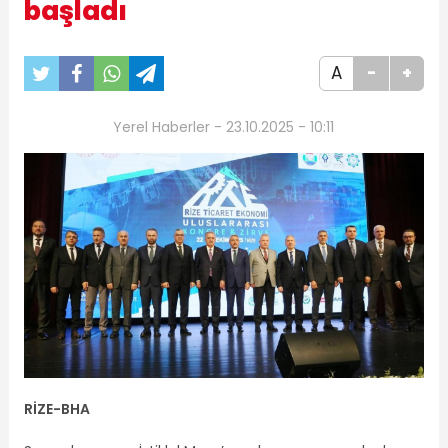
başladı
A
-
+
Yerel Haberler - 23.10.2025 - 10:11
RİZE-BHA