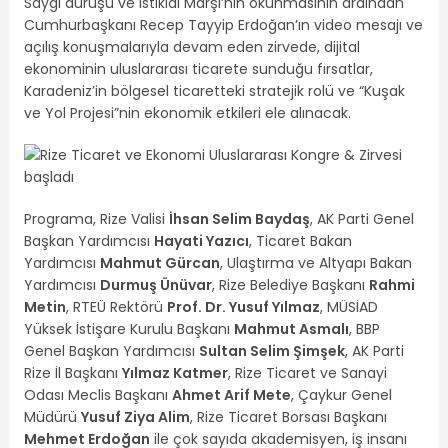
Saygı duruşu ve İstiklal Marşı’nın okunmasının ardından
Cumhurbaşkanı Recep Tayyip Erdoğan’ın video mesajı ve
açılış konuşmalarıyla devam eden zirvede, dijital
ekonominin uluslararası ticarete sunduğu fırsatlar,
Karadeniz’in bölgesel ticaretteki stratejik rolü ve “Kuşak
ve Yol Projesi”nin ekonomik etkileri ele alınacak.
Programa, Rize Valisi
İhsan Selim Baydaş
, AK Parti Genel
Başkan Yardımcısı
Hayati Yazıcı
, Ticaret Bakan
Yardımcısı
Mahmut Gürcan
, Ulaştırma ve Altyapı Bakan
Yardımcısı
Durmuş Ünüvar
, Rize Belediye Başkanı
Rahmi
Metin
, RTEÜ Rektörü
Prof. Dr. Yusuf Yılmaz
, MÜSİAD
Yüksek İstişare Kurulu Başkanı
Mahmut Asmalı
, BBP
Genel Başkan Yardımcısı
Sultan Selim Şimşek
, AK Parti
Rize İl Başkanı
Yılmaz Katmer
, Rize Ticaret ve Sanayi
Odası Meclis Başkanı
Ahmet Arif Mete
, Çaykur Genel
Müdürü
Yusuf Ziya Alim
, Rize Ticaret Borsası Başkanı
Mehmet Erdoğan
ile çok sayıda akademisyen, iş insanı