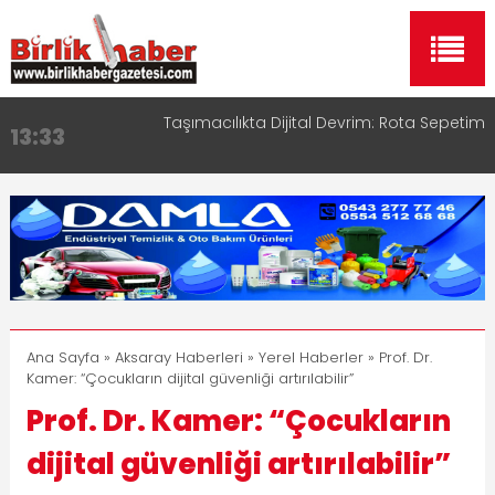
Taşımacılıkta Dijital Devrim: Rota Sepetim
13:33
Aksaray OSB Bölge Müdürü Makam Koltuğunu
17:15
Çocuklara Bıraktı
Aksaray Esnaf Rehberi ile Google ve Yapay Zeka
16:00
Aramalarında Öne Çıkın
Aksaray Esnaf Rehberi Hizmete Girdi
8:23
Birlikhaber.com Yayın Hayatına Başladı | Hızlı ve
11:30
Akıllı Haber Platformu
Ana Sayfa
»
Aksaray Haberleri
»
Yerel Haberler
» Prof. Dr.
Kamer: “Çocukların dijital güvenliği artırılabilir”
Prof. Dr. Kamer: “Çocukların
dijital güvenliği artırılabilir”