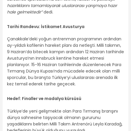
hazırlıklarını tamamlayarak uluslararası yarışmaya hazır
hale gelmektedir”
dedi.
Tarihi Randevu: İstikamet Avusturya
Çanakkale’deki yoğun antrenman programının ardından
ay-yıldızlı kafilenin hareket planı da netleşti. Milli takımın,
9 Haziran’da bitecek kampın ardından 12 Haziran tarihinde
Avusturya’nın Innsbruck kentine hareket etmesi
planlanıyor. 15-16 Haziran tarihlerinde düzenlenecek Para
Tırmanış Dünya Kupası’nda mücadele edecek olan milli
sporcular, bu branşta Türkiye’yi uluslararası arenada ilk
kez temsil ederek tarihe geçecek.
Hedef: Finaller ve madalya kürsüsü
Türkiye’de yeni gelişmekte olan Para Tırmanış branşını
dünya sahnesine taşıyacak olmanın gururunu
yaşadıklarını belirten Milli Takım Antrenörü Leyla Karadağ,
hedeflerinin büyük olduğunu vurguladı.