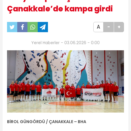
Çanakkale’de kampa girdi
A
-
+
Yerel Haberler - 03.06.2026 - 0:00
BİROL GÜNGÖRDÜ / ÇANAKKALE – BHA