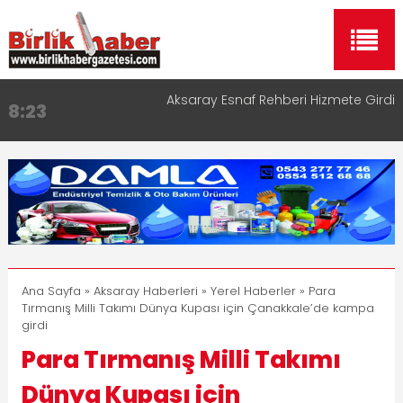
Aksaray Esnaf Rehberi Hizmete Girdi
8:23
Birlikhaber.com Yayın Hayatına Başladı | Hızlı ve
11:30
Akıllı Haber Platformu
Taşımacılıkta Dijital Devrim: Rota Sepetim
13:33
Aksaray OSB Bölge Müdürü Makam Koltuğunu
17:15
Çocuklara Bıraktı
Aksaray Esnaf Rehberi ile Google ve Yapay Zeka
16:00
Aramalarında Öne Çıkın
Ana Sayfa
»
Aksaray Haberleri
»
Yerel Haberler
» Para
Tırmanış Milli Takımı Dünya Kupası için Çanakkale’de kampa
girdi
Para Tırmanış Milli Takımı
Dünya Kupası için