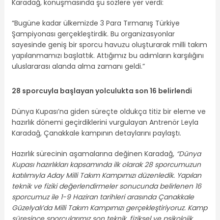
Karadağ, konuşmasında şu sözlere yer verdi:
“Bugüne kadar ülkemizde 3 Para Tırmanış Türkiye
Şampiyonası gerçekleştirdik. Bu organizasyonlar
sayesinde geniş bir sporcu havuzu oluşturarak milli takım
yapılanmamızı başlattık. Attığımız bu adımların karşılığını
uluslararası alanda alma zamanı geldi.”
28 sporcuyla başlayan yolculukta son 16 belirlendi
Dünya Kupası’na giden süreçte oldukça titiz bir eleme ve
hazırlık dönemi geçirdiklerini vurgulayan Antrenör Leyla
Karadağ, Çanakkale kampının detaylarını paylaştı.
Hazırlık sürecinin aşamalarına değinen Karadağ,
“Dünya
Kupası hazırlıkları kapsamında ilk olarak 28 sporcumuzun
katılımıyla Aday Milli Takım Kampımızı düzenledik. Yapılan
teknik ve fiziki değerlendirmeler sonucunda belirlenen 16
sporcumuz ile 1-9 Haziran tarihleri arasında Çanakkale
Güzelyalı’da Milli Takım Kampımızı gerçekleştiriyoruz. Kamp
süresince sporcularımız son teknik, fiziksel ve psikolojik