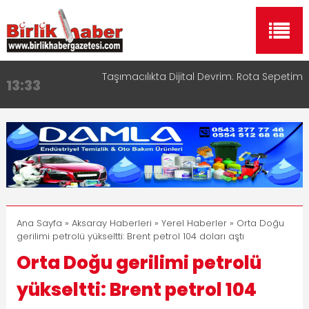
Taşımacılıkta Dijital Devrim: Rota Sepetim
13:33
Aksaray OSB Bölge Müdürü Makam Koltuğunu
17:15
Çocuklara Bıraktı
Aksaray Esnaf Rehberi ile Google ve Yapay Zeka
16:00
Aramalarında Öne Çıkın
Aksaray Esnaf Rehberi Hizmete Girdi
8:23
Birlikhaber.com Yayın Hayatına Başladı | Hızlı ve
11:30
Akıllı Haber Platformu
Ana Sayfa
»
Aksaray Haberleri
»
Yerel Haberler
» Orta Doğu
gerilimi petrolü yükseltti: Brent petrol 104 doları aştı
Orta Doğu gerilimi petrolü
yükseltti: Brent petrol 104