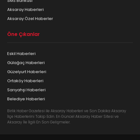
SMS Bankası
Aksaray Haberleri
Aksaray Özel Haberler
Öne Çıkanlar
Eskil Haberleri
Gülağaç Haberleri
Güzelyurt Haberleri
Ortaköy Haberleri
Sarıyahşi Haberleri
Belediye Haberleri
Birlik Haber Gazetesi ile Aksaray Haberleri ve Son Dakika Aksaray
İlçe Haberlerini Takip Edin. En Güncel Aksaray Haber Sitesi ve
Aksaray İle İlgili En Son Gelişmeler.