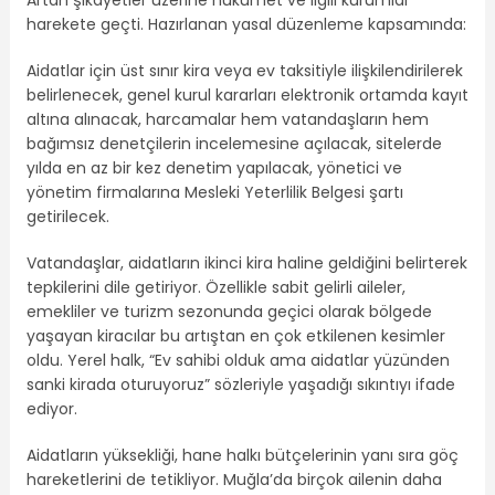
Artan şikayetler üzerine hükümet ve ilgili kurumlar
harekete geçti. Hazırlanan yasal düzenleme kapsamında:
Aidatlar için üst sınır kira veya ev taksitiyle ilişkilendirilerek
belirlenecek, genel kurul kararları elektronik ortamda kayıt
altına alınacak, harcamalar hem vatandaşların hem
bağımsız denetçilerin incelemesine açılacak, sitelerde
yılda en az bir kez denetim yapılacak, yönetici ve
yönetim firmalarına Mesleki Yeterlilik Belgesi şartı
getirilecek.
Vatandaşlar, aidatların ikinci kira haline geldiğini belirterek
tepkilerini dile getiriyor. Özellikle sabit gelirli aileler,
emekliler ve turizm sezonunda geçici olarak bölgede
yaşayan kiracılar bu artıştan en çok etkilenen kesimler
oldu. Yerel halk, “Ev sahibi olduk ama aidatlar yüzünden
sanki kirada oturuyoruz” sözleriyle yaşadığı sıkıntıyı ifade
ediyor.
Aidatların yüksekliği, hane halkı bütçelerinin yanı sıra göç
hareketlerini de tetikliyor. Muğla’da birçok ailenin daha