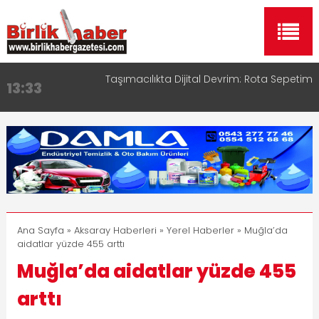
Taşımacılıkta Dijital Devrim: Rota Sepetim
13:33
Aksaray OSB Bölge Müdürü Makam Koltuğunu
17:15
Çocuklara Bıraktı
Aksaray Esnaf Rehberi ile Google ve Yapay Zeka
16:00
Aramalarında Öne Çıkın
Aksaray Esnaf Rehberi Hizmete Girdi
8:23
Birlikhaber.com Yayın Hayatına Başladı | Hızlı ve
11:30
Akıllı Haber Platformu
Ana Sayfa
»
Aksaray Haberleri
»
Yerel Haberler
» Muğla’da
aidatlar yüzde 455 arttı
Muğla’da aidatlar yüzde 455
arttı