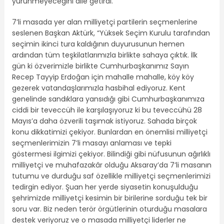
yürünmeyeceğini dile getirdi.
7’li masada yer alan milliyetçi partilerin seçmenlerine
seslenen Başkan Aktürk, “Yüksek Seçim Kurulu tarafından
seçimin ikinci tura kaldığının duyurusunun hemen
ardından tüm teşkilatlarımızla birlikte sahaya çıktık. İlk
gün ki özverimizle birlikte Cumhurbaşkanımız Sayın
Recep Tayyip Erdoğan için mahalle mahalle, köy köy
gezerek vatandaşlarımızla hasbihal ediyoruz. Kent
genelinde sandıklara yansıdığı gibi Cumhurbaşkanımıza
ciddi bir teveccüh ile karşılaşıyoruz ki bu teveccühü 28
Mayıs’a daha özverili taşımak istiyoruz. Sahada birçok
konu dikkatimizi çekiyor. Bunlardan en önemlisi milliyetçi
seçmenlerimizin 7’li masayı anlaması ve tepki
göstermesi ilgimizi çekiyor. Bilindiği gibi nüfusunun ağırlıklı
milliyetçi ve muhafazakâr olduğu Aksaray’da 7’li masanın
tutumu ve durduğu saf özellikle milliyetçi seçmenlerimizi
tedirgin ediyor. Şuan her yerde siyasetin konuşulduğu
şehrimizde milliyetçi kesimin bir birilerine sorduğu tek bir
soru var. Biz neden terör örgütlerinin oturduğu masalara
destek veriyoruz ve o masada milliyetçi liderler ne