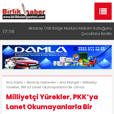
Aksaray OSB Bölge Müdürü Makam Koltuğunu
17:15
Çocuklara Bıraktı
Aksaray Esnaf Rehberi ile Google ve Yapay Zeka
16:00
Aramalarında Öne Çıkın
Aksaray Esnaf Rehberi Hizmete Girdi
8:23
Birlikhaber.com Yayın Hayatına Başladı | Hızlı ve
11:30
Akıllı Haber Platformu
Taşımacılıkta Dijital Devrim: Rota Sepetim
13:33
Ana Sayfa
»
Aksaray Haberleri
»
Ana Manşet
» Milliyetçi
Yürekler, PKK’ya Lanet Okumayanlarla Bir Olmaz
Milliyetçi Yürekler, PKK’ya
Lanet Okumayanlarla Bir