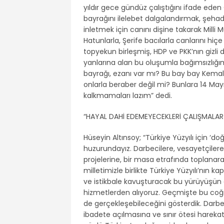
yıldır gece gündüz çalıştığını ifade eden
bayrağını ilelebet dalgalandırmak, şehad
inletmek için canını dişine takarak Mill
Hatunlarla, Şerife bacılarla canlarını hiç
topyekun birleşmiş, HDP ve PKK’nın gizli d
yanlarına alan bu oluşumla bağımsızlığımı
bayrağı, ezanı var mı? Bu bay bay Kemal
onlarla beraber değil mi? Bunlara 14 Mayı
kalkmamaları lazım” dedi.
“HAYAL DAHİ EDEMEYECEKLERİ ÇALIŞMALAR
Hüseyin Altınsoy; “Türkiye Yüzyılı için ‘
huzurundayız. Darbecilere, vesayetçilere,
projelerine, bir masa etrafında toplana
milletimizle birlikte Türkiye Yüzyılı’nın k
ve istikbale kavuşturacak bu yürüyüşün g
hizmetlerden alıyoruz. Geçmişte bu coğ
de gerçekleşebileceğini gösterdik. Darb
ibadete açılmasına ve sınır ötesi hareka