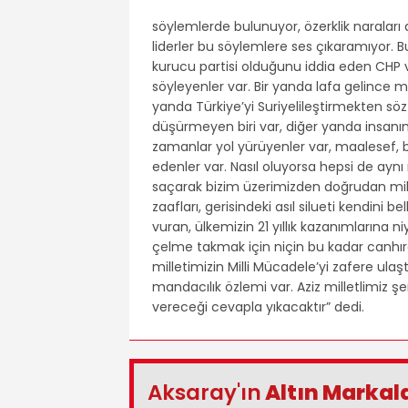
söylemlerde bulunuyor, özerklik naraları 
liderler bu söylemlere ses çıkaramıyor. 
kurucu partisi olduğunu iddia eden CHP 
söyleyenler var. Bir yanda lafa gelince m
yanda Türkiye’yi Suriyelileştirmekten söz
düşürmeyen biri var, diğer yanda insanım
zamanlar yol yürüyenler var, maalesef, 
edenler var. Nasıl oluyorsa hepsi de ayn
saçarak bizim üzerimizden doğrudan mill
zaafları, gerisindeki asıl silueti kendini 
vuran, ülkemizin 21 yıllık kazanımlarına ni
çelme takmak için niçin bu kadar canhıra
milletimizin Milli Mücadele’yi zafere ul
mandacılık özlemi var. Aziz milletlimiz ş
vereceği cevapla yıkacaktır” dedi.
Aksaray'ın
Altın Markal