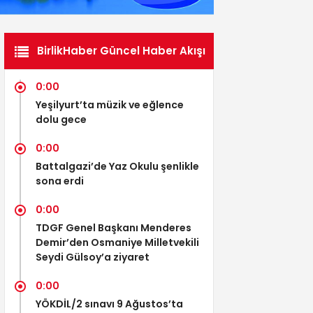
BirlikHaber Güncel Haber Akışı
0:00
Yeşilyurt’ta müzik ve eğlence
dolu gece
0:00
Battalgazi’de Yaz Okulu şenlikle
sona erdi
0:00
TDGF Genel Başkanı Menderes
Demir’den Osmaniye Milletvekili
Seydi Gülsoy’a ziyaret
0:00
YÖKDİL/2 sınavı 9 Ağustos’ta