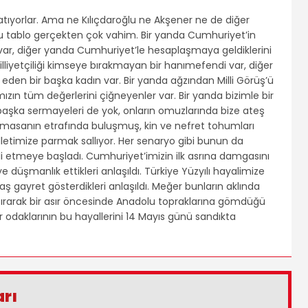
atıyorlar. Ama ne Kılıçdaroğlu ne Akşener ne de diğer
Bu tablo gerçekten çok vahim. Bir yanda Cumhuriyet’in
var, diğer yanda Cumhuriyet’le hesaplaşmaya geldiklerini
illiyetçiliği kimseye bırakmayan bir hanımefendi var, diğer
 eden bir başka kadın var. Bir yanda ağzından Milli Görüş’ü
ızın tüm değerlerini çiğneyenler var. Bir yanda bizimle bir
başka sermayeleri de yok, onların omuzlarında bize ateş
ı masanın etrafında buluşmuş, kin ve nefret tohumları
etimize parmak sallıyor. Her senaryo gibi bunun da
belli etmeye başladı. Cumhuriyet’imizin ilk asrına damgasını
ye düşmanlık ettikleri anlaşıldı. Türkiye Yüzyılı hayalimize
ş gayret gösterdikleri anlaşıldı. Meğer bunların aklında
aştırarak bir asır öncesinde Anadolu topraklarına gömdüğü
er odaklarının bu hayallerini 14 Mayıs günü sandıkta
arı