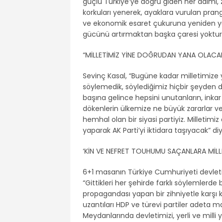
güçlü Türkiye’ye doğru giden her adımı, z
korkuları yenerek, ayaklara vurulan pranga
ve ekonomik esaret çukuruna yeniden y
gücünü artırmaktan başka çaresi yoktur. 
“MİLLETİMİZ YİNE DOĞRUDAN YANA OLACA
Sevinç Kasal, “Bugüne kadar milletimiz
söylemedik, söylediğimiz hiçbir şeyden d
başına gelince hepsini unutanların, inkar 
dökenlerin ülkemize ne büyük zararlar verd
hemhal olan bir siyasi partiyiz. Milletimiz
yaparak AK Parti’yi iktidara taşıyacak” d
‘KİN VE NEFRET TOUHUMU SAÇANLARA MİLL
6+1 masanın Türkiye Cumhuriyeti devleti
“Gittikleri her şehirde farklı söylemlerde 
propagandası yapan bir zihniyetle karşı ka
uzantıları HDP ve türevi partiler adeta ma
Meydanlarında devletimizi, yerli ve milli 