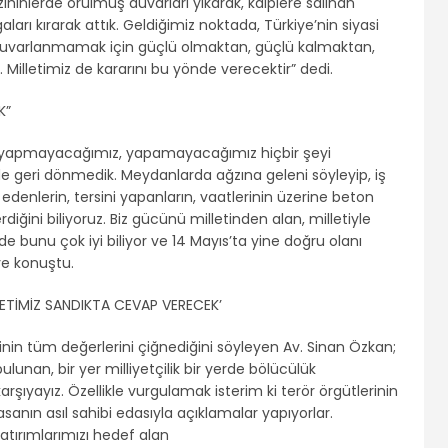
ihinlerde örülmüş duvarları yıkarak, kalplere salınan
ları kırarak attık. Geldiğimiz noktada, Türkiye’nin siyasi
uvarlanmamak için güçlü olmaktan, güçlü kalmaktan,
Milletimiz de kararını bu yönde verecektir” dedi.
K”
e yapmayacağımız, yapamayacağımız hiçbir şeyi
e geri dönmedik. Meydanlarda ağzına geleni söyleyip, iş
edenlerin, tersini yapanların, vaatlerinin üzerine beton
iğini biliyoruz. Biz gücünü milletinden alan, milletiyle
 de bunu çok iyi biliyor ve 14 Mayıs’ta yine doğru olanı
iye konuştu.
ETİMİZ SANDIKTA CEVAP VERECEK’
nin tüm değerlerini çiğnediğini söyleyen Av. Sinan Özkan;
bulunan, bir yer milliyetçilik bir yerde bölücülük
rşıyayız. Özellikle vurgulamak isterim ki terör örgütlerinin
sanın asıl sahibi edasıyla açıklamalar yapıyorlar.
yatırımlarımızı hedef alan