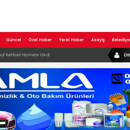
Güncel
Özel Haber
Yerel Haber
Asayiş
Belediye
af Rehberi Hizmete Girdi
ÜY
com Yayın Hayatına Başladı | Hızlı ve Akıllı
formu
ta Dijital Devrim: Rota Sepetim
B Bölge Müdürü Makam Koltuğunu
ıraktı
af Rehberi ile Google ve Yapay Zeka
da Öne Çıkın