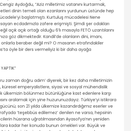
 Cengiz Aydoğdu, “Aziz milletimiz vatanını kurtarmak,
etleri dinin temeli olan ezanlarını yurdunun üstünde hep
i Mücadele’yi başlatmıştı. Kurtuluş mücadelesi Nene
e sayan ecdadımızla zafere erişmişti. Şimdi şer odakları
eğil açık açık ortağı olduğu 6’lı masayla FETÖ uzantılarını
za göz dikmektedir. Kandil’de olanların dini, imanı,
 onlarla beraber değil mi? O masanın etrafındakiler
s’ta öyle bir ders vermeliyiz ki bir daha ayağa
 YAPTIK”
doğru zaman doğru adım’ diyerek, bir kez daha milletimizin
 küresel emperyalistlere, siyasi ve sosyal mühendislik
rak ülkemizin bölünmez bütünlüğüne kast edenlere karşı
apısını aralamak için yine huzurunuzdayız. Türkiye’yi istikrara
ücünü; son 21 yılda ülkemize kazandırdığımız eserler ve
rafyada ‘teşebbüs edilemez’ denilen ne varsa, hepsinin
ecilerin hüsrana uğratılmasından Ayasofya’nın yeniden
tlara kadar her konuda bunun örnekleri var. Büyük ve