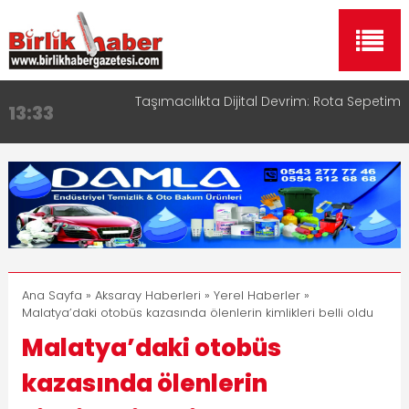
Taşımacılıkta Dijital Devrim: Rota Sepetim
13:33
Aksaray OSB Bölge Müdürü Makam Koltuğunu
17:15
Çocuklara Bıraktı
Aksaray Esnaf Rehberi ile Google ve Yapay Zeka
16:00
Aramalarında Öne Çıkın
Aksaray Esnaf Rehberi Hizmete Girdi
8:23
Birlikhaber.com Yayın Hayatına Başladı | Hızlı ve
11:30
Akıllı Haber Platformu
Ana Sayfa
»
Aksaray Haberleri
»
Yerel Haberler
»
Malatya’daki otobüs kazasında ölenlerin kimlikleri belli oldu
Malatya’daki otobüs
kazasında ölenlerin