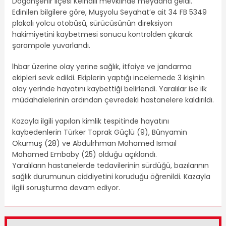
Doğanşehir ilçesi Kelhalil mevkiinde meydana geldi.
Edinilen bilgilere göre, Muşyolu Seyahat’e ait 34 FB 5349
plakalı yolcu otobüsü, sürücüsünün direksiyon
hakimiyetini kaybetmesi sonucu kontrolden çıkarak
şarampole yuvarlandı.
İhbar üzerine olay yerine sağlık, itfaiye ve jandarma
ekipleri sevk edildi. Ekiplerin yaptığı incelemede 3 kişinin
olay yerinde hayatını kaybettiği belirlendi. Yaralılar ise ilk
müdahalelerinin ardından çevredeki hastanelere kaldırıldı.
Kazayla ilgili yapılan kimlik tespitinde hayatını
kaybedenlerin Türker Toprak Güçlü (9), Bünyamin
Okumuş (28) ve Abdulrhman Mohamed Ismaıl
Mohamed Embaby (25) olduğu açıklandı.
Yaralıların hastanelerde tedavilerinin sürdüğü, bazılarının
sağlık durumunun ciddiyetini koruduğu öğrenildi. Kazayla
ilgili soruşturma devam ediyor.