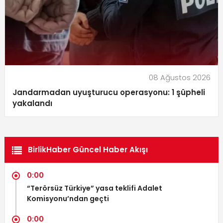
08 Ağustos 2026
Jandarmadan uyuşturucu operasyonu: 1 şüpheli
yakalandı
BirlikHaber Güncel Haber Akışı
0:00
“Terörsüz Türkiye” yasa teklifi Adalet
Komisyonu’ndan geçti
0:00