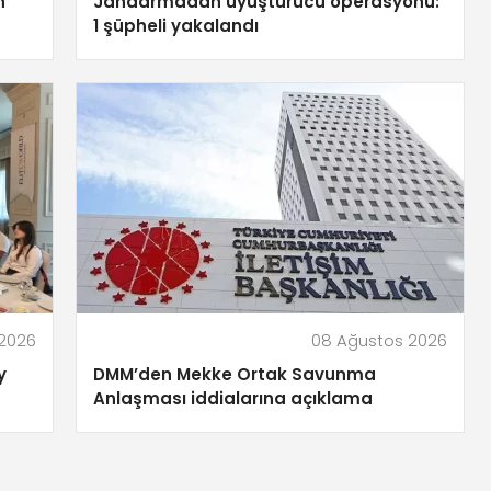
n
Jandarmadan uyuşturucu operasyonu:
1 şüpheli yakalandı
2026
08 Ağustos 2026
y
DMM’den Mekke Ortak Savunma
Anlaşması iddialarına açıklama