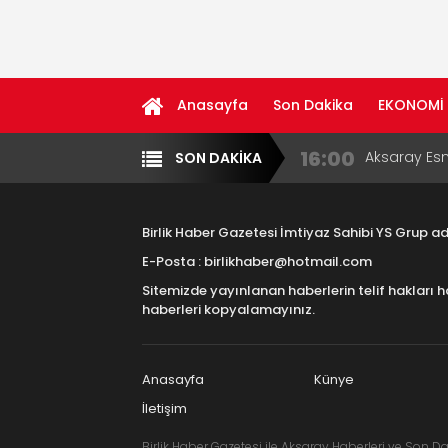
Anasayfa
Son Dakika
EKONOMİ
16:00
Aksaray Esn
SON DAKİKA
Yazarlar
Diğer
Aramaların
8:23
Aksaray Esn
Birlik Haber Gazetesi İmtiyaz Sahibi YS Grup 
11:30
Birlikhaber.
E-Posta : birlikhaber@hotmail.com
Haber Plat
Sitemizde yayınlanan haberlerin telif hakları h
13:33
Taşımacılık
haberleri kopyalamayınız.
17:15
Aksaray OS
Çocuklara B
Anasayfa
Künye
İletişim
Birlik Haber Gazetesi ile Aksaray Haberleri ve Son Da