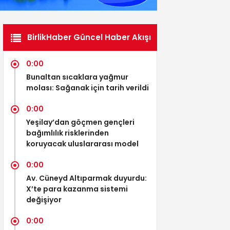
BirlikHaber Güncel Haber Akışı
0:00
Bunaltan sıcaklara yağmur
molası: Sağanak için tarih verildi
0:00
Yeşilay’dan göçmen gençleri
bağımlılık risklerinden
koruyacak uluslararası model
0:00
Av. Cüneyd Altıparmak duyurdu:
X’te para kazanma sistemi
değişiyor
0:00