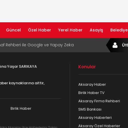
Güncel
Özel Haber
Yerel Haber
Asayiş
Belediye
af Rehberi ile Google ve Yapay Zeka
ÜY
da Öne Çıkın
af Rehberi Hizmete Girdi
adına Yaşar SARIKAYA
Konular
com Yayın Hayatına Başladı | Hızlı ve Akıllı
formu
aber kaynaklarına aittir,
Aksaray Haber
ta Dijital Devrim: Rota Sepetim
Birlik Haber TV
Aksaray Firma Rehberi
B Bölge Müdürü Makam Koltuğunu
ıraktı
Birlik Haber
SMS Bankası
Aksaray Haberleri
Aksaray Özel Haberler
kika Aksaray İlçe Haberlerini Takip