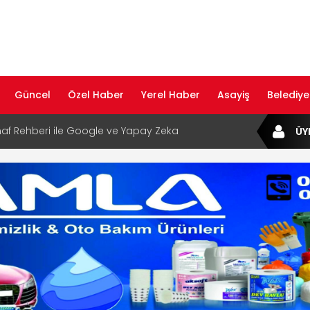
Güncel
Özel Haber
Yerel Haber
Asayiş
Belediye
af Rehberi ile Google ve Yapay Zeka
ÜY
da Öne Çıkın
af Rehberi Hizmete Girdi
com Yayın Hayatına Başladı | Hızlı ve Akıllı
formu
ta Dijital Devrim: Rota Sepetim
B Bölge Müdürü Makam Koltuğunu
ıraktı