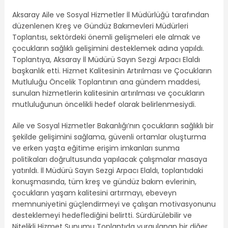
Aksaray Aile ve Sosyal Hizmetler İl Müdürlüğü tarafından
düzenlenen Kreş ve Gündüz Bakımevleri Müdürleri
Toplantısı, sektördeki önemli gelişmeleri ele almak ve
çocukların sağlıklı gelişimini desteklemek adına yapıldı.
Toplantıya, Aksaray İl Müdürü Sayın Sezgi Arpacı Elaldı
başkanlık etti. Hizmet Kalitesinin Artırılması ve Çocukların
Mutluluğu Öncelik Toplantının ana gündem maddesi,
sunulan hizmetlerin kalitesinin artırılması ve çocukların
mutluluğunun öncelikli hedef olarak belirlenmesiydi.
Aile ve Sosyal Hizmetler Bakanlığı’nın çocukların sağlıklı bir
şekilde gelişimini sağlama, güvenli ortamlar oluşturma
ve erken yaşta eğitime erişim imkanları sunma
politikaları doğrultusunda yapılacak çalışmalar masaya
yatırıldı. İl Müdürü Sayın Sezgi Arpacı Elaldı, toplantıdaki
konuşmasında, tüm kreş ve gündüz bakım evlerinin,
çocukların yaşam kalitesini artırmayı, ebeveyn
memnuniyetini güçlendirmeyi ve çalışan motivasyonunu
desteklemeyi hedeflediğini belirtti. Sürdürülebilir ve
Nitelikli Hizmet Sunumu Toplantıda vurgulanan bir diğer