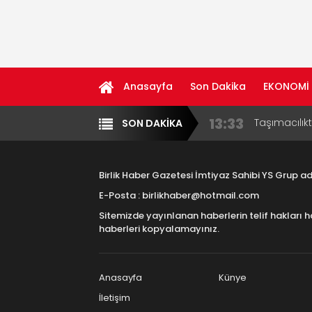
Anasayfa
Son Dakika
EKONOMİ
13:33
Taşımacılık
SON DAKİKA
Yazarlar
Diğer
17:15
Aksaray OS
Çocuklara B
Birlik Haber Gazetesi İmtiyaz Sahibi YS Grup 
16:00
Aksaray Esn
E-Posta : birlikhaber@hotmail.com
Aramaların
Sitemizde yayınlanan haberlerin telif hakları h
8:23
Aksaray Esn
haberleri kopyalamayınız.
11:30
Birlikhaber.
Haber Plat
Anasayfa
Künye
İletişim