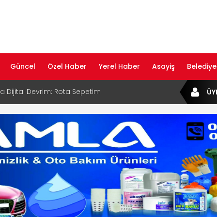
Güncel
Özel Haber
Yerel Haber
Asayiş
Belediye
ta Dijital Devrim: Rota Sepetim
ÜY
B Bölge Müdürü Makam Koltuğunu
ıraktı
af Rehberi ile Google ve Yapay Zeka
da Öne Çıkın
af Rehberi Hizmete Girdi
com Yayın Hayatına Başladı | Hızlı ve Akıllı
formu