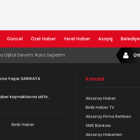
Güncel
Özel Haber
Yerel Haber
Asayiş
Belediye
ta Dijital Devrim: Rota Sepetim
ÜY
B Bölge Müdürü Makam Koltuğunu
ıraktı
adına Yaşar SARIKAYA
Konular
af Rehberi ile Google ve Yapay Zeka
da Öne Çıkın
aber kaynaklarına aittir,
Aksaray Haber
af Rehberi Hizmete Girdi
Birlik Haber TV
Aksaray Firma Rehberi
com Yayın Hayatına Başladı | Hızlı ve Akıllı
formu
Birlik Haber
SMS Bankası
Aksaray Haberleri