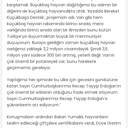
karşılamak. Büyükbaş hayvan dağıttığımız bu adımın bir
diğerini de küçükbaş hayvancılıkta attık. ‘Kırsalda Bereket
Küçükbaşa Destek’, projemizin adı. Van gibi hem
küçükbaş hayvan rakamında birinci sırada, mera
varlığında birinci sırada olan bir ilimizden bunu bütün
Türkiye’ye duyurmaktan büyük bir memnuniyet
duyuyorum. Buraya geldiğim zaman küçükbaş hayvan
varlığımız yaklaşık 3,2 milyon civarındaydı. Şimdi 3,5
milyon yani sadece 300 bin artmış, yeterli değil. Van’ın
çok önemli bir potansiyeli var, bunu harekete
geçirmemiz gerekiyor.
Yaptığımız her işimizde bu ülke için gecesini gündüzüne
katan Sayın Cumhurbaşkanı’mız Recep Tayyip Erdoğan’ın
çok önemli bir etkisinin olduğunu ifade etmek istiyorum.
Sayın Cumhurbaşkanı’mız Recep Tayyip Erdoğan’a
şükranlarımı arz ediyorum.”
​​Konuşmaların ardından Bakan Yumaklı, hayvanların
teslim edileceği çiftçilere sertifikalarını verdi, Düve Üretim