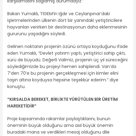
karşılamasını sağlamış durumdayız.”
Bakan Yumaklı, TİGEM’in Iğdır ve Ceylanpınar’daki
işletmelerinden ülkenin dört bir yanındaki yetiştiricilere
hayvanları verirken bir destinasyonun daha eklenmesinin
gururunu yaşadığını söyledi.
Gelinen noktanın projenin özünü ortaya koyduğunu ifade
eden Yumaklı, “Devlet yatırım yaptı, yetiştirici sahip çıktı,
sürü de büyüdü. Değerli Valimiz, projenin üç yıl süreceğini
söylediğimizde bu projeyi hemen sahiplendi. Van’da
7’den 70’e bu projenin gerçekleşmesi için kimler elini
taşın altına koyduysa hepsine teşekkür ederim.” diye
konuştu.
“KIRSALDA BEREKET, BİRLİKTE YÜRÜTÜLEN BİR ÜRETİM
HAREKETİDİR”
Proje kapsamında rakamlar paylaştıklarını, bunun
öneminin büyük olduğunu ama asıl büyük önemin
buradaki mana ve verdikleri mesaj olduğunu dile