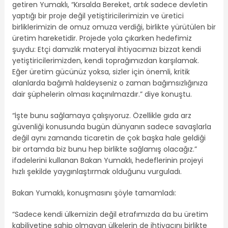
getiren Yumaklı, “Kırsalda Bereket, artık sadece devletin
yaptığı bir proje değil yetiştiricilerimizin ve üretici
birliklerimizin de omuz omuza verdiği, birlikte yürütülen bir
üretim hareketidir. Projede yola çıkarken hedefimiz
şuydu: Etçi damızlık materyal ihtiyacımızı bizzat kendi
yetiştiricilerimizden, kendi toprağımızdan karşılamak.
Eğer üretim gücünüz yoksa, sizler için önemli, kritik
alanlarda bağımlı haldeyseniz o zaman bağımsızlığınıza
dair şüphelerin olması kaçınılmazdır.” diye konuştu.
“İşte bunu sağlamaya çalışıyoruz. Özellikle gıda arz
güvenliği konusunda bugün dünyanın sadece savaşlarla
değil aynı zamanda ticaretin de çok başka hale geldiği
bir ortamda biz bunu hep birlikte sağlamış olacağız.”
ifadelerini kullanan Bakan Yumaklı, hedeflerinin projeyi
hızlı şekilde yaygınlaştırmak olduğunu vurguladı.
Bakan Yumaklı, konuşmasını şöyle tamamladı:
“Sadece kendi ülkemizin değil etrafımızda da bu üretim
kabiliyetine sahip olmayan ülkelerin de ihtiyacını birlikte