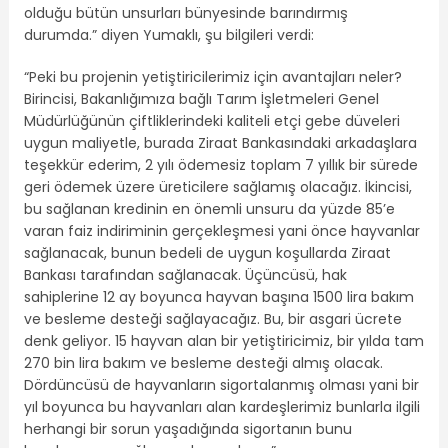
olduğu bütün unsurları bünyesinde barındırmış
durumda.” diyen Yumaklı, şu bilgileri verdi:
“Peki bu projenin yetiştiricilerimiz için avantajları neler?
Birincisi, Bakanlığımıza bağlı Tarım İşletmeleri Genel
Müdürlüğünün çiftliklerindeki kaliteli etçi gebe düveleri
uygun maliyetle, burada Ziraat Bankasındaki arkadaşlara
teşekkür ederim, 2 yılı ödemesiz toplam 7 yıllık bir sürede
geri ödemek üzere üreticilere sağlamış olacağız. İkincisi,
bu sağlanan kredinin en önemli unsuru da yüzde 85’e
varan faiz indiriminin gerçekleşmesi yani önce hayvanlar
sağlanacak, bunun bedeli de uygun koşullarda Ziraat
Bankası tarafından sağlanacak. Üçüncüsü, hak
sahiplerine 12 ay boyunca hayvan başına 1500 lira bakım
ve besleme desteği sağlayacağız. Bu, bir asgari ücrete
denk geliyor. 15 hayvan alan bir yetiştiricimiz, bir yılda tam
270 bin lira bakım ve besleme desteği almış olacak.
Dördüncüsü de hayvanların sigortalanmış olması yani bir
yıl boyunca bu hayvanları alan kardeşlerimiz bunlarla ilgili
herhangi bir sorun yaşadığında sigortanın bunu