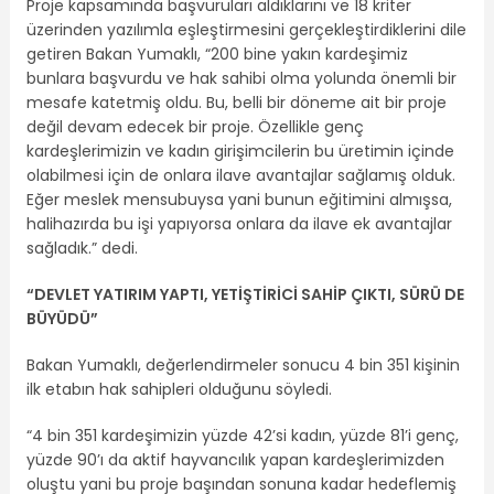
Proje kapsamında başvuruları aldıklarını ve 18 kriter
üzerinden yazılımla eşleştirmesini gerçekleştirdiklerini dile
getiren Bakan Yumaklı, “200 bine yakın kardeşimiz
bunlara başvurdu ve hak sahibi olma yolunda önemli bir
mesafe katetmiş oldu. Bu, belli bir döneme ait bir proje
değil devam edecek bir proje. Özellikle genç
kardeşlerimizin ve kadın girişimcilerin bu üretimin içinde
olabilmesi için de onlara ilave avantajlar sağlamış olduk.
Eğer meslek mensubuysa yani bunun eğitimini almışsa,
halihazırda bu işi yapıyorsa onlara da ilave ek avantajlar
sağladık.” dedi.
“DEVLET YATIRIM YAPTI, YETİŞTİRİCİ SAHİP ÇIKTI, SÜRÜ DE
BÜYÜDÜ”
Bakan Yumaklı, değerlendirmeler sonucu 4 bin 351 kişinin
ilk etabın hak sahipleri olduğunu söyledi.
“4 bin 351 kardeşimizin yüzde 42’si kadın, yüzde 81’i genç,
yüzde 90’ı da aktif hayvancılık yapan kardeşlerimizden
oluştu yani bu proje başından sonuna kadar hedeflemiş