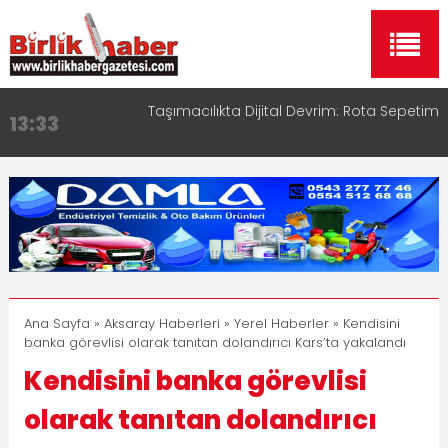
Taşımacılıkta Dijital Devrim: Rota Sepetim
13:33
Aksaray OSB Bölge Müdürü Makam Koltuğunu
17:15
Çocuklara Bıraktı
Aksaray Esnaf Rehberi ile Google ve Yapay Zeka
16:00
Aramalarında Öne Çıkın
Aksaray Esnaf Rehberi Hizmete Girdi
8:23
Birlikhaber.com Yayın Hayatına Başladı | Hızlı ve
11:30
Akıllı Haber Platformu
Ana Sayfa
»
Aksaray Haberleri
»
Yerel Haberler
» Kendisini
banka görevlisi olarak tanıtan dolandırıcı Kars’ta yakalandı
Kendisini banka görevlisi
olarak tanıtan dolandırıcı