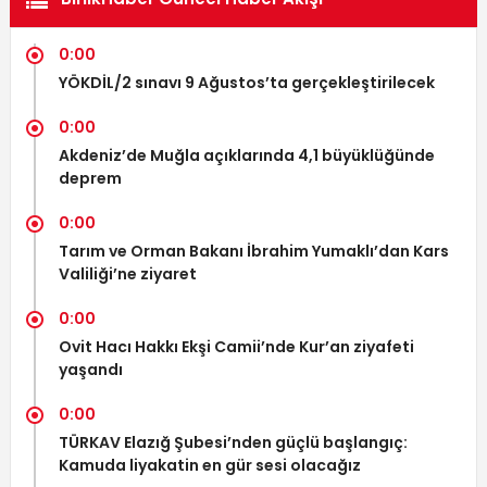
0:00
YÖKDİL/2 sınavı 9 Ağustos’ta gerçekleştirilecek
0:00
Akdeniz’de Muğla açıklarında 4,1 büyüklüğünde
deprem
0:00
Tarım ve Orman Bakanı İbrahim Yumaklı’dan Kars
Valiliği’ne ziyaret
0:00
Ovit Hacı Hakkı Ekşi Camii’nde Kur’an ziyafeti
yaşandı
0:00
TÜRKAV Elazığ Şubesi’nden güçlü başlangıç:
Kamuda liyakatin en gür sesi olacağız