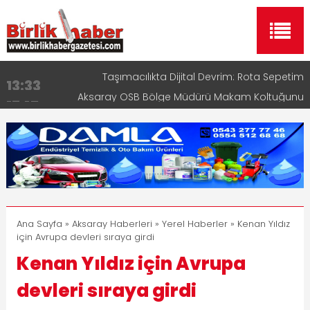
Aksaray OSB Bölge Müdürü Makam Koltuğunu
17:15
Çocuklara Bıraktı
Aksaray Esnaf Rehberi ile Google ve Yapay Zeka
16:00
Aramalarında Öne Çıkın
Aksaray Esnaf Rehberi Hizmete Girdi
8:23
Birlikhaber.com Yayın Hayatına Başladı | Hızlı ve
11:30
Akıllı Haber Platformu
Taşımacılıkta Dijital Devrim: Rota Sepetim
13:33
Ana Sayfa
»
Aksaray Haberleri
»
Yerel Haberler
» Kenan Yıldız
için Avrupa devleri sıraya girdi
Kenan Yıldız için Avrupa
devleri sıraya girdi