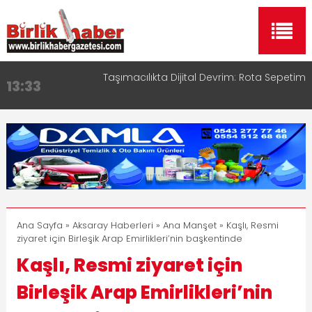
Taşımacılıkta Dijital Devrim: Rota Sepetim
13:33
Aksaray OSB Bölge Müdürü Makam Koltuğunu
17:15
Çocuklara Bıraktı
Aksaray Esnaf Rehberi ile Google ve Yapay Zeka
16:00
Aramalarında Öne Çıkın
Aksaray Esnaf Rehberi Hizmete Girdi
8:23
Birlikhaber.com Yayın Hayatına Başladı | Hızlı ve
11:30
Akıllı Haber Platformu
Ana Sayfa
»
Aksaray Haberleri
»
Ana Manşet
» Kaşlı, Resmi
ziyaret için Birleşik Arap Emirlikleri’nin başkentinde
Kaşlı, Resmi ziyaret için
Birleşik Arap Emirlikleri’nin