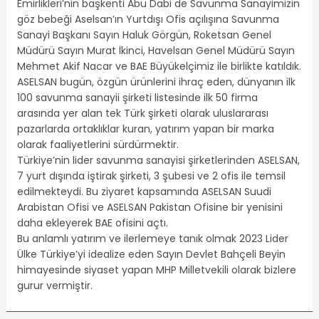
Emirlikleri’nin başkenti Abu Dabi de Savunma Sanayimizin
göz bebeği Aselsan’ın Yurtdışı Ofis açılışına Savunma
Sanayi Başkanı Sayın Haluk Görgün, Roketsan Genel
Müdürü Sayın Murat İkinci, Havelsan Genel Müdürü Sayın
Mehmet Akif Nacar ve BAE Büyükelçimiz ile birlikte katıldık.
ASELSAN bugün, özgün ürünlerini ihraç eden, dünyanın ilk
100 savunma sanayii şirketi listesinde ilk 50 firma
arasında yer alan tek Türk şirketi olarak uluslararası
pazarlarda ortaklıklar kuran, yatırım yapan bir marka
olarak faaliyetlerini sürdürmektir.
Türkiye’nin lider savunma sanayisi şirketlerinden ASELSAN,
7 yurt dışında iştirak şirketi, 3 şubesi ve 2 ofis ile temsil
edilmekteydi. Bu ziyaret kapsamında ASELSAN Suudi
Arabistan Ofisi ve ASELSAN Pakistan Ofisine bir yenisini
daha ekleyerek BAE ofisini açtı.
Bu anlamlı yatırım ve ilerlemeye tanık olmak 2023 Lider
Ülke Türkiye’yi idealize eden Sayın Devlet Bahçeli Beyin
himayesinde siyaset yapan MHP Milletvekili olarak bizlere
gurur vermiştir.