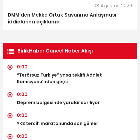
08 Ağustos 2026
DMM’den Mekke Ortak Savunma Anlaşması
iddialarına açıklama
BirlikHaber Güncel Haber Akışı
0:00
“Terörsüz Türkiye” yasa teklifi Adalet
Komisyonu’ndan geçti
0:00
Deprem bölgesinde yaralar sarılıyor
0:00
YKS tercih maratonunda son günler
0:00