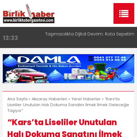
Aksaray OSB Bölge Müdürü Makam Koltuğunu
17:15
Çocuklara Bıraktı
Aksaray Esnaf Rehberi ile Google ve Yapay Zeka
16:00
Aramalarında Öne Çıkın
Aksaray Esnaf Rehberi Hizmete Girdi
8:23
Birlikhaber.com Yayın Hayatına Başladı | Hızlı ve
11:30
Akıllı Haber Platformu
Taşımacılıkta Dijital Devrim: Rota Sepetim
13:33
Ana Sayfa
»
Aksaray Haberleri
»
Yerel Haberler
» “Kars’ta
Liseliler Unutulan Halı Dokuma Sanatını İlmek İlmek Geleceğe
Taşıyor”
“Kars’ta Liseliler Unutulan
Halı Dokuma Sanatını İlmek