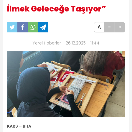
İlmek Geleceğe Taşıyor”
A
-
+
Yerel Haberler - 26.12.2025 - 11:44
KARS – BHA