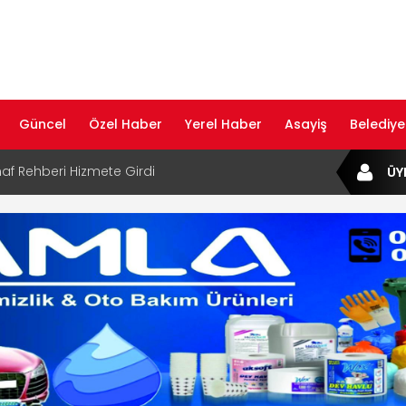
Güncel
Özel Haber
Yerel Haber
Asayiş
Belediye
af Rehberi Hizmete Girdi
ÜY
com Yayın Hayatına Başladı | Hızlı ve Akıllı
formu
ta Dijital Devrim: Rota Sepetim
B Bölge Müdürü Makam Koltuğunu
ıraktı
af Rehberi ile Google ve Yapay Zeka
da Öne Çıkın