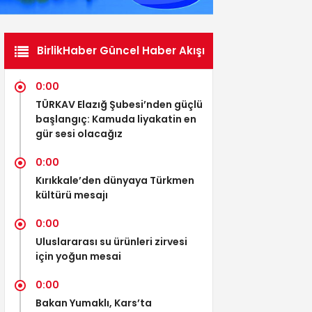
BirlikHaber Güncel Haber Akışı
0:00
TÜRKAV Elazığ Şubesi’nden güçlü
başlangıç: Kamuda liyakatin en
gür sesi olacağız
0:00
Kırıkkale’den dünyaya Türkmen
kültürü mesajı
0:00
Uluslararası su ürünleri zirvesi
için yoğun mesai
0:00
Bakan Yumaklı, Kars’ta