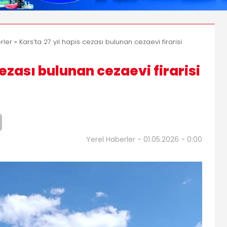
rler
» Kars’ta 27 yıl hapis cezası bulunan cezaevi firarisi
cezası bulunan cezaevi firarisi
Yerel Haberler - 01.05.2026 - 0:00