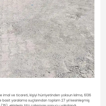
mal ve ticareti, kişiyi hürriyetinden yoksun kılma, 6136
ve basit yaralama suçlarından toplam 27 yıl kesinleşmiş
 (35), ekiplerin titiz çalışması sonucu yakalandı.