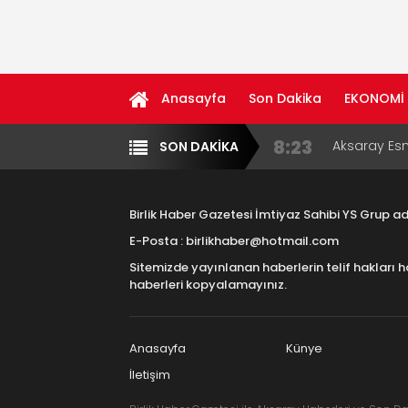
Anasayfa
Son Dakika
EKONOMİ
8:23
Aksaray Esn
SON DAKİKA
Yazarlar
Diğer
11:30
Birlikhaber.
Haber Plat
Birlik Haber Gazetesi İmtiyaz Sahibi YS Grup 
13:33
Taşımacılık
E-Posta : birlikhaber@hotmail.com
Sitemizde yayınlanan haberlerin telif hakları h
17:15
Aksaray OS
haberleri kopyalamayınız.
Çocuklara B
16:00
Aksaray Esn
Aramaların
Anasayfa
Künye
İletişim