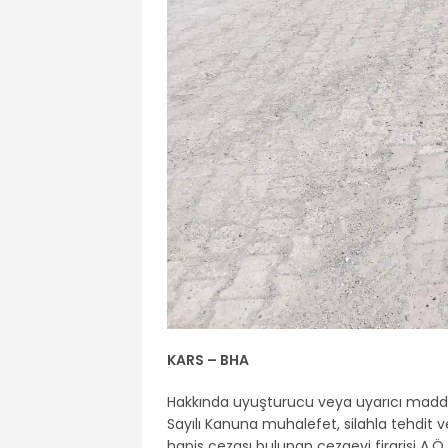
KARS – BHA
Hakkında uyuşturucu veya uyarıcı madde i
Sayılı Kanuna muhalefet, silahla tehdit 
hapis cezası bulunan cezaevi firarisi A.Ö.