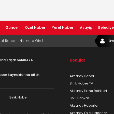
Güncel
Özel Haber
Yerel Haber
Asayiş
Belediye
af Rehberi Hizmete Girdi
ÜY
com Yayın Hayatına Başladı | Hızlı ve Akıllı
formu
adına Yaşar SARIKAYA
Konular
ta Dijital Devrim: Rota Sepetim
aber kaynaklarına aittir,
Aksaray Haber
B Bölge Müdürü Makam Koltuğunu
Birlik Haber TV
ıraktı
Aksaray Firma Rehberi
af Rehberi ile Google ve Yapay Zeka
da Öne Çıkın
Birlik Haber
SMS Bankası
Aksaray Haberleri
Aksaray Özel Haberler