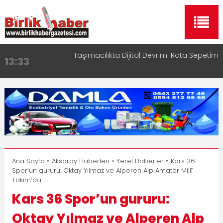
Aksaray OSB Bölge Müdürü Makam Koltuğunu
17:15
Çocuklara Bıraktı
Aksaray Esnaf Rehberi ile Google ve Yapay Zeka
16:00
Aramalarında Öne Çıkın
Aksaray Esnaf Rehberi Hizmete Girdi
8:23
Birlikhaber.com Yayın Hayatına Başladı | Hızlı ve
11:30
Akıllı Haber Platformu
Taşımacılıkta Dijital Devrim: Rota Sepetim
13:33
Ana Sayfa
»
Aksaray Haberleri
»
Yerel Haberler
» Kars 36
Spor’un gururu: Oktay Yılmaz ve Alperen Alp Amatör Millî
Takım’da
Kars 36 Spor’un gururu:
Oktay Yılmaz ve Alperen Alp