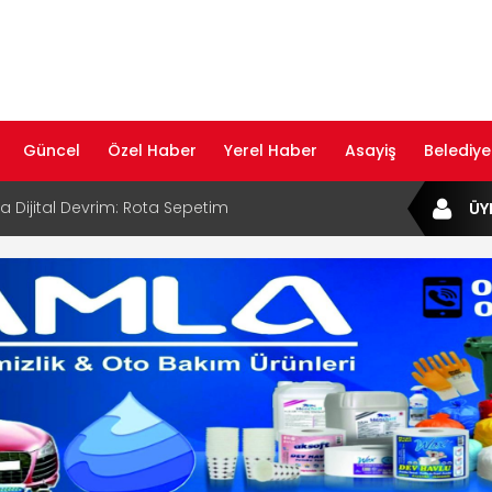
Güncel
Özel Haber
Yerel Haber
Asayiş
Belediye
ta Dijital Devrim: Rota Sepetim
ÜY
B Bölge Müdürü Makam Koltuğunu
ıraktı
af Rehberi ile Google ve Yapay Zeka
da Öne Çıkın
af Rehberi Hizmete Girdi
com Yayın Hayatına Başladı | Hızlı ve Akıllı
formu