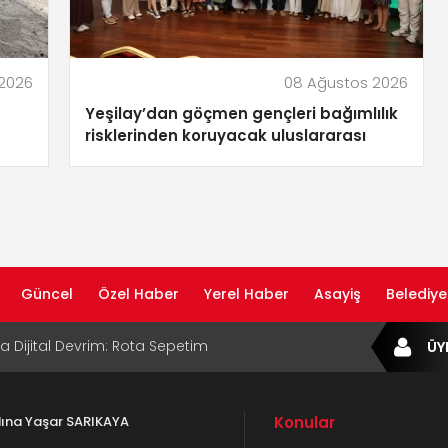
2026
08 Ağustos 2026
Yeşilay’dan göçmen gençleri bağımlılık
risklerinden koruyacak uluslararası
model
Güncel
Özel Haber
Yerel Haber
Asayiş
Belediye
ta Dijital Devrim: Rota Sepetim
ÜY
B Bölge Müdürü Makam Koltuğunu
ıraktı
adına Yaşar SARIKAYA
Konular
af Rehberi ile Google ve Yapay Zeka