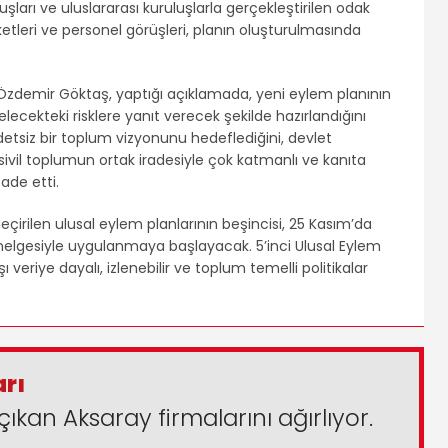
luşları ve uluslararası kuruluşlarla gerçekleştirilen odak
etleri ve personel görüşleri, planın oluşturulmasında
 Özdemir Göktaş, yaptığı açıklamada, yeni eylem planının
gelecekteki risklere yanıt verecek şekilde hazırlandığını
ddetsiz bir toplum vizyonunu hedeflediğini, devlet
sivil toplumun ortak iradesiyle çok katmanlı ve kanıta
ade etti.
çirilen ulusal eylem planlarının beşincisi, 25 Kasım’da
elgesiyle uygulanmaya başlayacak. 5’inci Ulusal Eylem
şı veriye dayalı, izlenebilir ve toplum temelli politikalar
arı
çıkan Aksaray firmalarını ağırlıyor.