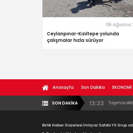
08 Ağustos 
Ceylanpınar-Kızıltepe yolunda
çalışmalar hızla sürüyor
Anasayfa
Son Dakika
EKONOMİ
13:33
Taşımacılık
SON DAKİKA
Yazarlar
Diğer
17:15
Aksaray OS
Çocuklara B
Birlik Haber Gazetesi İmtiyaz Sahibi YS Grup 
Aksaray Esn