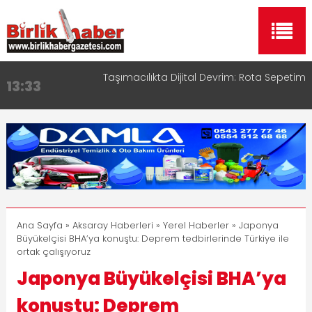
Taşımacılıkta Dijital Devrim: Rota Sepetim
13:33
Aksaray OSB Bölge Müdürü Makam Koltuğunu
17:15
Çocuklara Bıraktı
Aksaray Esnaf Rehberi ile Google ve Yapay Zeka
16:00
Aramalarında Öne Çıkın
Aksaray Esnaf Rehberi Hizmete Girdi
8:23
Birlikhaber.com Yayın Hayatına Başladı | Hızlı ve
11:30
Akıllı Haber Platformu
Ana Sayfa
»
Aksaray Haberleri
»
Yerel Haberler
» Japonya
Büyükelçisi BHA’ya konuştu: Deprem tedbirlerinde Türkiye ile
ortak çalışıyoruz
Japonya Büyükelçisi BHA’ya
konuştu: Deprem