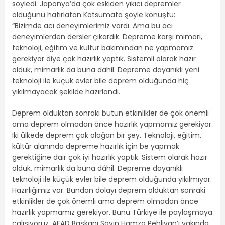
söyledi. Japonya’da çok eskiden yıkıcı depremler
olduğunu hatırlatan Katsumata şöyle konuştu:
“Bizimde acı deneyimlerimiz vardı. Ama bu acı
deneyimlerden dersler çıkardık. Depreme karşı mimari,
teknoloji, eğitim ve kültür bakımından ne yapmamız
gerekiyor diye çok hazırlık yaptık. Sistemli olarak hazır
olduk, mimarlık da buna dahil. Depreme dayanıklı yeni
teknoloji ile küçük evler bile deprem olduğunda hiç
yıkılmayacak şekilde hazırlandı.
Deprem olduktan sonraki bütün etkinlikler de çok önemli
ama deprem olmadan önce hazırlık yapmamız gerekiyor.
İki ülkede deprem çok olağan bir şey. Teknoloji, eğitim,
kültür alanında depreme hazırlık için be yapmak
gerektiğine dair çok iyi hazırlık yaptık. Sistem olarak hazır
olduk, mimarlık da buna dâhil. Depreme dayanıklı
teknoloji ile küçük evler bile deprem olduğunda yıkılmıyor.
Hazırlığımız var. Bundan dolayı deprem olduktan sonraki
etkinlikler de çok önemli ama deprem olmadan önce
hazırlık yapmamız gerekiyor. Bunu Türkiye ile paylaşmaya
çalışıyoruz. AFAD Başkanı Sayın Hamza Pehlivan’ı yakında