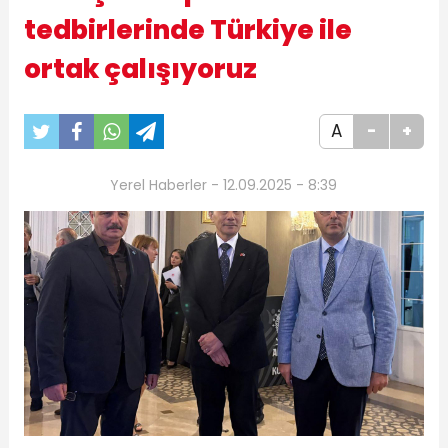
tedbirlerinde Türkiye ile
ortak çalışıyoruz
A
-
+
Yerel Haberler - 12.09.2025 - 8:39