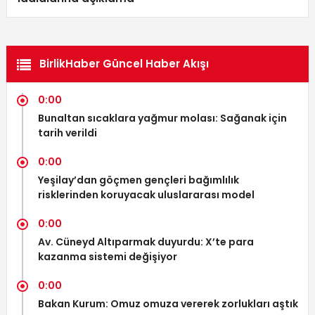
BirlikHaber Güncel Haber Akışı
0:00
Bunaltan sıcaklara yağmur molası: Sağanak için
tarih verildi
0:00
Yeşilay’dan göçmen gençleri bağımlılık
risklerinden koruyacak uluslararası model
0:00
Av. Cüneyd Altıparmak duyurdu: X’te para
kazanma sistemi değişiyor
0:00
Bakan Kurum: Omuz omuza vererek zorlukları aştık