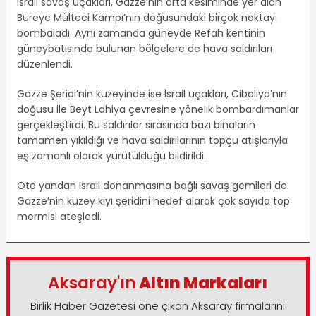
İsrail savaş uçakları, Gazze’nin orta kesiminde yer alan
Bureyc Mülteci Kampı’nın doğusundaki birçok noktayı
bombaladı. Aynı zamanda güneyde Refah kentinin
güneybatısında bulunan bölgelere de hava saldırıları
düzenlendi.
Gazze Şeridi’nin kuzeyinde ise İsrail uçakları, Cibaliya’nın
doğusu ile Beyt Lahiya çevresine yönelik bombardımanlar
gerçekleştirdi. Bu saldırılar sırasında bazı binaların
tamamen yıkıldığı ve hava saldırılarının topçu atışlarıyla
eş zamanlı olarak yürütüldüğü bildirildi.
Öte yandan İsrail donanmasına bağlı savaş gemileri de
Gazze’nin kuzey kıyı şeridini hedef alarak çok sayıda top
mermisi ateşledi.
Aksaray'ın
Altın Markaları
Birlik Haber Gazetesi öne çıkan Aksaray firmalarını