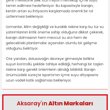
şehir merkezine yıllık 10,6 milyon metreküp içme suyu
temin edilmesi hedefleniyor. Bu kapasiteyle barajın,
kentin artan su ihtiyacını karşılamada önemli bir rol
üstlenmesi bekleniyor.
Uzmanlar, iklim değişikliği ve kuraklık riskine karşı bu tür su
yatırımlarının kritik öneme sahip olduğuna dikkat çekerek,
barajın dolmasının hem mevcut su arzı hem de
gelecekteki planlamalar açısından olumlu bir gelişme
olduğunu belirtiyor.
Öte yandan, dolusavağın devreye girmesiyle birlikte
suyun kontrollü şekilde tahliye edildiği, herhangi bir taşkın
riskine karşı gerekli önlemlerin alındığı bildirildi. Barajın
önümüzdeki süreçte Isparta’nın içme suyu altyapısına
uzun vadeli katkı sağlaması bekleniyor.
Aksaray'ın
Altın Markaları