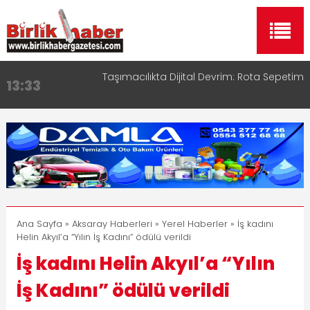
Taşımacılıkta Dijital Devrim: Rota Sepetim
13:33
Aksaray OSB Bölge Müdürü Makam Koltuğunu
17:15
Çocuklara Bıraktı
Aksaray Esnaf Rehberi ile Google ve Yapay Zeka
16:00
Aramalarında Öne Çıkın
Aksaray Esnaf Rehberi Hizmete Girdi
8:23
Birlikhaber.com Yayın Hayatına Başladı | Hızlı ve
11:30
Akıllı Haber Platformu
Ana Sayfa
»
Aksaray Haberleri
»
Yerel Haberler
» İş kadını
Helin Akyıl’a “Yılın İş Kadını” ödülü verildi
İş kadını Helin Akyıl’a “Yılın
İş Kadını” ödülü verildi