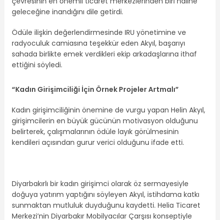
çevresinin en önemli ticaret merkezlerinden biri haline
geleceğine inandığını dile getirdi.
Ödüle ilişkin değerlendirmesinde IRU yönetimine ve
radyoculuk camiasına teşekkür eden Akyıl, başarıyı
sahada birlikte emek verdikleri ekip arkadaşlarına ithaf
ettiğini söyledi.
“Kadın Girişimciliği İçin Örnek Projeler Artmalı”
Kadın girişimciliğinin önemine de vurgu yapan Helin Akyıl,
girişimcilerin en büyük gücünün motivasyon olduğunu
belirterek, çalışmalarının ödüle layık görülmesinin
kendileri açısından gurur verici olduğunu ifade etti.
Diyarbakırlı bir kadın girişimci olarak öz sermayesiyle
doğuya yatırım yaptığını söyleyen Akyıl, istihdama katkı
sunmaktan mutluluk duyduğunu kaydetti. Helia Ticaret
Merkezi’nin Diyarbakır Mobilyacılar Çarşısı konseptiyle