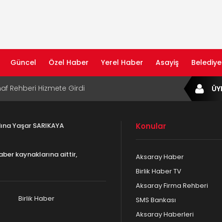
Güncel
Özel Haber
Yerel Haber
Asayiş
Belediye
af Rehberi Hizmete Girdi
ÜY
com Yayın Hayatına Başladı | Hızlı ve Akıllı
formu
adına Yaşar SARIKAYA
Konular
ta Dijital Devrim: Rota Sepetim
aber kaynaklarına aittir,
Aksaray Haber
B Bölge Müdürü Makam Koltuğunu
Birlik Haber TV
ıraktı
Aksaray Firma Rehberi
af Rehberi ile Google ve Yapay Zeka
da Öne Çıkın
Birlik Haber
SMS Bankası
Aksaray Haberleri