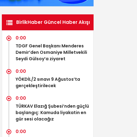
BirlikHaber Güncel Haber Akışı
0:00
TDGF Genel Başkanı Menderes
Demir’den Osmaniye Milletvekili
Seydi Gülsoy’a ziyaret
0:00
YÖKDİL/2 sınavı 9 Ağustos’ta
gerçekleştirilecek
0:00
TÜRKAV Elazığ Şubesi’nden güçlü
başlangıç: Kamuda liyakatin en
gür sesi olacağız
0:00