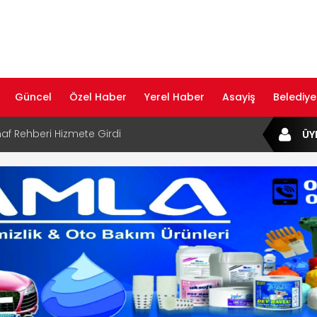
Güncel
Özel Haber
Yerel Haber
Asayiş
Belediye
af Rehberi Hizmete Girdi
ÜY
com Yayın Hayatına Başladı | Hızlı ve Akıllı
formu
ta Dijital Devrim: Rota Sepetim
B Bölge Müdürü Makam Koltuğunu
ıraktı
af Rehberi ile Google ve Yapay Zeka
da Öne Çıkın