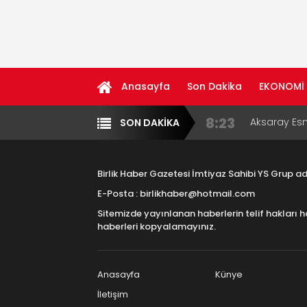
Anasayfa
Son Dakika
EKONOMİ
8:23
Aksaray Esn
SON DAKİKA
Yazarlar
Diğer
11:30
Birlikhaber.
Haber Plat
Birlik Haber Gazetesi İmtiyaz Sahibi YS Grup 
13:33
Taşımacılık
E-Posta : birlikhaber@hotmail.com
Sitemizde yayınlanan haberlerin telif hakları h
17:15
Aksaray OS
haberleri kopyalamayınız.
Çocuklara B
16:00
Aksaray Esn
Aramaların
Anasayfa
Künye
İletişim