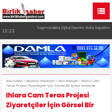
Aksaray OSB Bölge Müdürü Makam Koltuğunu
17:15
Çocuklara Bıraktı
Aksaray Esnaf Rehberi ile Google ve Yapay Zeka
16:00
Aramalarında Öne Çıkın
Aksaray Esnaf Rehberi Hizmete Girdi
8:23
Birlikhaber.com Yayın Hayatına Başladı | Hızlı ve
11:30
Akıllı Haber Platformu
Taşımacılıkta Dijital Devrim: Rota Sepetim
13:33
Ana Sayfa
»
Aksaray Haberleri
»
Ana Manşet
» Ihlara Cam
Teras Projesi Ziyaretçiler İçin Görsel Bir Şölen Sunacak
Ihlara Cam Teras Projesi
Ziyaretçiler İçin Görsel Bir