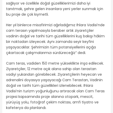
sağlıyor ve özellikle doğal güzelliklerimizi daha iyi
tanıtmak, şehre gelen insanlara yeni yerler sunmak için
bu proje de çok kıymetli.
Her yıl binlerce misafirimizi ağırladığımız Ihlara Vadisi’nde
cam terasın yapılmasıyla beraber artık ziyaretçiler
vadinin doğal ve tarihi tüm güzelliklerini kuş bakışı hâkim
bir noktadan izleyecek. Aynı zamanda seyir keyfini
yaşayacaklar. Şehrimizin tüm potansiyellerini açığa
çıkartacak çalışmalarımızı sürdüreceğiz” dedi.
Cam teras, vadiden 150 metre yükseklikte inşa edilecek.
Ziyaretçiler, 12 metre açık alana sahip olan terastan
vadiyi yukarıdan görebilecek. Ziyaretçilerin heyecan ve
adrenalini doyasıya yaşayacağı Cam Terastan, Vadinin
doğal ve tarihi tüm güzellikleri izlenebilecek. Ihlara
Vadisi’nin turizm yoğunluğunu artıracak olan Cam Teras
projesi kapsamında proje alanına otopark, mescit,
yürüyüş yolu, fotoğraf çekim noktası, amfi tiyatro ve
kafeterya da planlandı.