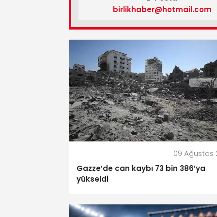
birlikhaber@hotmail.com
09 Ağustos
Gazze’de can kaybı 73 bin 386’ya
yükseldi