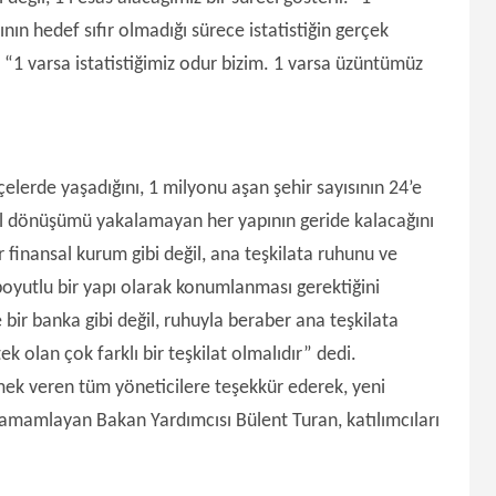
bının hedef sıfır olmadığı sürece istatistiğin gerçek
 “1 varsa istatistiğimiz odur bizim. 1 varsa üzüntümüz
çelerde yaşadığını, 1 milyonu aşan şehir sayısının 24’e
sel dönüşümü yakalamayan her yapının geride kalacağını
r finansal kurum gibi değil, ana teşkilata ruhunu ve
boyutlu bir yapı olarak konumlanması gerektiğini
bir banka gibi değil, ruhuyla beraber ana teşkilata
k olan çok farklı bir teşkilat olmalıdır” dedi.
ek veren tüm yöneticilere teşekkür ederek, yeni
 tamamlayan Bakan Yardımcısı Bülent Turan, katılımcıları