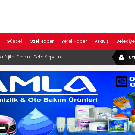
Güncel
Özel Haber
Yerel Haber
Asayiş
Belediye
ta Dijital Devrim: Rota Sepetim
ÜY
B Bölge Müdürü Makam Koltuğunu
ıraktı
af Rehberi ile Google ve Yapay Zeka
da Öne Çıkın
af Rehberi Hizmete Girdi
com Yayın Hayatına Başladı | Hızlı ve Akıllı
formu