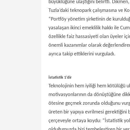
büyüklüğüne ulaştığını belirtti. Dikmen, 
Tuzla’daki teknopark çalışmasına ve K
“Portföy yönetim şirketinin de kuruldu
yasalaşan ikinci emeklilik hakkı ile Cu
özellikle faiz hassasiyeti olan üyeler iç
önemli kazanımlar olarak değerlendiren
ayrıca takip ettiklerini vurguladı.
İstatistik 1’dir
Teknolojinin hem iyiliği hem kötülüğü ul
motivasyonlarının da dönüştüğüne dikkat
ötesine geçmek zorunda olduğunu vurg
üreten bir yapıya evrilmesi gerektiğini b
çerçeveyle ortaya koydu: “İstatistik yol 
olduğumuzda bizi tembeleştiren bir veri d