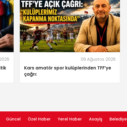
 2026
09 Ağustos 2026
tik
Kars amatör spor kulüplerinden TFF’ye
çağrı:
Güncel
Özel Haber
Yerel Haber
Asayiş
Belediye