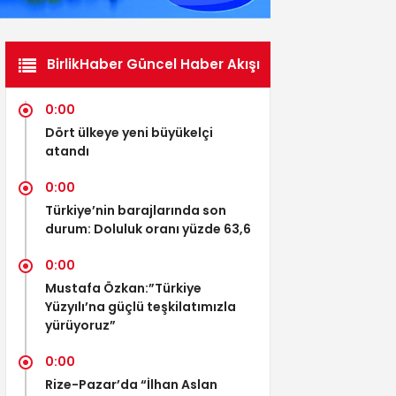
BirlikHaber Güncel Haber Akışı
0:00
Dört ülkeye yeni büyükelçi
atandı
0:00
Türkiye’nin barajlarında son
durum: Doluluk oranı yüzde 63,6
0:00
Mustafa Özkan:”Türkiye
Yüzyılı’na güçlü teşkilatımızla
yürüyoruz”
0:00
Rize-Pazar’da “İlhan Aslan