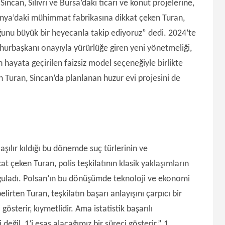
Sincan, Silivri ve Bursa’daki ticari ve konut projelerine,
onya’daki mühimmat fabrikasına dikkat çeken Turan,
ğunu büyük bir heyecanla takip ediyoruz” dedi. 2024’te
mhurbaşkanı onayıyla yürürlüğe giren yeni yönetmeliği,
in hayata geçirilen faizsiz model seçeneğiyle birlikte
 Turan, Sincan’da planlanan huzur evi projesini de
aşılır kıldığı bu dönemde suç türlerinin ve
 çeken Turan, polis teşkilatının klasik yaklaşımların
uladı. Polsan’ın bu dönüşümde teknoloji ve ekonomi
elirten Turan, teşkilatın başarı anlayışını çarpıcı bir
gösterir, kıymetlidir. Ama istatistik başarılı
eğil, 1’i esas alacağımız bir süreci gösterir.” 1