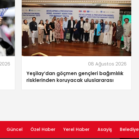
2026
08 Ağustos 2026
Yeşilay’dan göçmen gençleri bağımlılık
risklerinden koruyacak uluslararası
model
Güncel
Özel Haber
Yerel Haber
Asayiş
Belediye