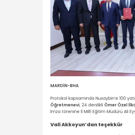
MARDİN-BHA
Protokol kapsamında Nusaybin’e 100 yata
Öğretmenevi
, 24 derslikli
Ömer Özel İlk
İmza törenine İl Millî Eğitim Müdürü Ali Ey
Vali Akkoyun’dan teşekkür