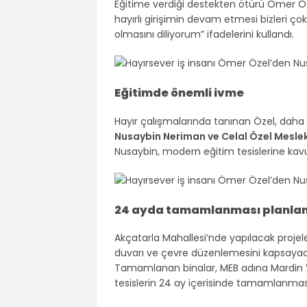
Eğitime verdiği destekten ötürü Ömer Öz
hayırlı girişimin devam etmesi bizleri ço
olmasını diliyorum” ifadelerini kullandı.
Eğitimde önemli ivme
Hayır çalışmalarında tanınan Özel, dah
Nusaybin Neriman ve Celal Özel Mesle
Nusaybin, modern eğitim tesislerine ka
24 ayda tamamlanması planlan
Akçatarla Mahallesi’nde yapılacak projel
duvarı ve çevre düzenlemesini kapsayaca
Tamamlanan binalar, MEB adına Mardin Val
tesislerin 24 ay içerisinde tamamlanmas