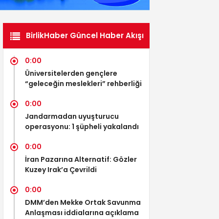
BirlikHaber Güncel Haber Akışı
0:00
Üniversitelerden gençlere
“geleceğin meslekleri” rehberliği
0:00
Jandarmadan uyuşturucu
operasyonu: 1 şüpheli yakalandı
0:00
İran Pazarına Alternatif: Gözler
Kuzey Irak’a Çevrildi
0:00
DMM’den Mekke Ortak Savunma
Anlaşması iddialarına açıklama