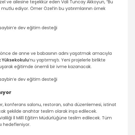
el ve ailesine teşekkür eden Vali Tuncay Akkoyun, “Bu
k mutlu ediyor. Ömer Özel’in bu yatırımlarının örnek
a önce de anne ve babasının adını yaşatmak amacıyla
k Yüksekokulu
’nu yaptırmıştı. Yeni projelerle birlikte
vuşarak eğitimde önemli bir ivme kazanacak.
ıyor
er, konferans salonu, restoran, saha düzenlemesi, istinat
k şekilde anahtar teslim olarak inşa edilecek.
iliği İl Millî Eğitim Müdürlüğüne teslim edilecek. Tüm
ı hedefleniyor.