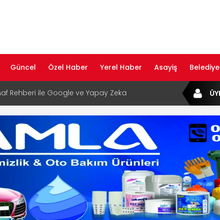
Güncel
Özel Haber
Yerel Haber
Asayiş
Belediye
af Rehberi ile Google ve Yapay Zeka
ÜY
da Öne Çıkın
af Rehberi Hizmete Girdi
com Yayın Hayatına Başladı | Hızlı ve Akıllı
formu
ta Dijital Devrim: Rota Sepetim
B Bölge Müdürü Makam Koltuğunu
ıraktı