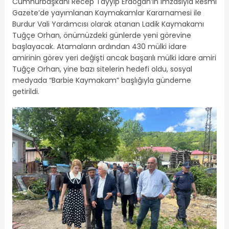
Cumhurbaşkanı Recep Tayyip Erdoğan’ın imzasıyla Resmi
Gazete’de yayımlanan Kaymakamlar Kararnamesi ile
Burdur Vali Yardımcısı olarak atanan Ladik Kaymakamı
Tuğçe Orhan, önümüzdeki günlerde yeni görevine
başlayacak. Atamaların ardından 430 mülki idare
amirinin görev yeri değişti ancak başarılı mülki idare amiri
Tuğçe Orhan, yine bazı sitelerin hedefi oldu, sosyal
medyada “Barbie Kaymakam” başlığıyla gündeme
getirildi.