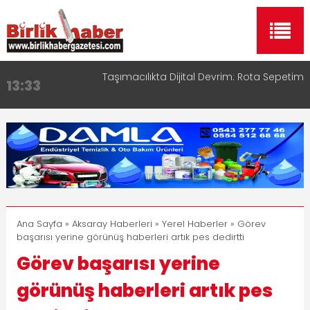
Aksaray OSB Bölge Müdürü Makam Koltuğunu
17:15
Çocuklara Bıraktı
Aksaray Esnaf Rehberi ile Google ve Yapay Zeka
16:00
Aramalarında Öne Çıkın
Aksaray Esnaf Rehberi Hizmete Girdi
8:23
Birlikhaber.com Yayın Hayatına Başladı | Hızlı ve
11:30
Akıllı Haber Platformu
Taşımacılıkta Dijital Devrim: Rota Sepetim
13:33
Ana Sayfa
»
Aksaray Haberleri
»
Yerel Haberler
» Görev
başarısı yerine görünüş haberleri artık pes dedirtti
Görev başarısı yerine
görünüş haberleri artık pes