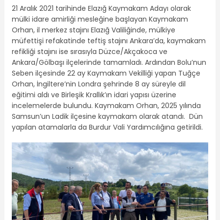
21 Aralık 2021 tarihinde Elazığ Kaymakam Adayı olarak
mülki idare amirliği mesleğine başlayan Kaymakam
Orhan, il merkez stajını Elazığ Valiliğinde, mülkiye
müfettişi refakatinde teftiş stajını Ankara’da, kaymakam
refikliği stajını ise sırasıyla Düzce/Akçakoca ve
Ankara/Gölbaşı ilçelerinde tamamladı. Ardından Bolu’nun
Seben ilçesinde 22 ay Kaymakam Vekilliği yapan Tuğçe
Orhan, İngiltere’nin Londra şehrinde 8 ay süreyle dil
eğitimi aldı ve Birleşik Krallık’ın idari yapısı üzerine
incelemelerde bulundu. Kaymakam Orhan, 2025 yılında
Samsun’un Ladik ilçesine kaymakam olarak atandı. Dün
yapılan atamalarla da Burdur Vali Yardımcılığına getirildi.