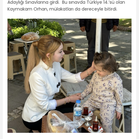
Adaylığı Sınavlarına girdi. Bu sınavda Türkiye 14.’sü olan
Kaymakam Orhan, mülakatları da dereceyle bitirdi.