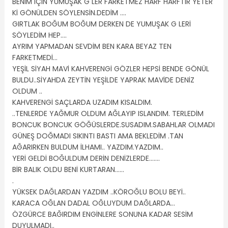
BENİM İÇİN YUMUŞAK G LER FARKETMEZ HARF HARFTİR YETER
Kİ GÖNÜLDEN SÖYLENSİN.DEDİM ….
GIRTLAK BOĞUM BOĞUM DERKEN DE YUMUŞAK G LERİ
SÖYLEDİM HEP….
AYRIM YAPMADAN SEVDİM BEN KARA BEYAZ TEN
FARKETMEDİ…
YEŞİL SİYAH MAVİ KAHVERENGİ GÖZLER HEPSİ BENDE GÖNÜL
BULDU..SİYAHDA ZEYTİN YEŞİLDE YAPRAK MAVİDE DENİZ
OLDUM ..
KAHVERENGİ SAÇLARDA UZADIM KISALDIM.
..TENLERDE YAĞMUR OLDUM AĞLAYIP ISLANDIM. TERLEDİM
BONCUK BONCUK GÖĞÜSLERDE.SUSADIM.SABAHLAR OLMADI
GÜNEŞ DOĞMADI SIKINTI BASTI AMA BEKLEDİM .TAN
AĞARIRKEN BULDUM İLHAMI.. YAZDIM.YAZDIM..
YERİ GELDİ BOĞULDUM DERİN DENİZLERDE…….
BİR BALIK OLDU BENİ KURTARAN……
.
YÜKSEK DAĞLARDAN YAZDIM ..KÖROĞLU BOLU BEYİ..
KARACA OĞLAN DADAL OĞLUYDUM DAĞLARDA…
ÖZGÜRCE BAĞIRDIM ENGİNLERE SONUNA KADAR SESİM
DUYULMADI..