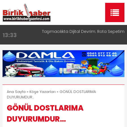
Taşımacılıkta Dijital Devrim: Rota Sepetim
13:33
Aksaray OSB Bölge Müdürü Makam Koltuğunu
17:15
Çocuklara Bıraktı
Aksaray Esnaf Rehberi ile Google ve Yapay Zeka
16:00
Aramalarında Öne Çıkın
Aksaray Esnaf Rehberi Hizmete Girdi
8:23
Birlikhaber.com Yayın Hayatına Başladı | Hızlı ve
11:30
Akıllı Haber Platformu
Ana Sayfa
»
Köşe Yazarları
» GÖNÜL DOSTLARIMA
DUYURUMDUR…
GÖNÜL DOSTLARIMA
DUYURUMDUR…