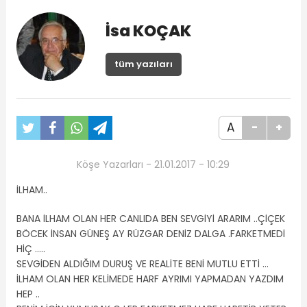
İsa KOÇAK
tüm yazıları
A
-
+
Köşe Yazarları - 21.01.2017 - 10:29
İLHAM..
BANA İLHAM OLAN HER CANLIDA BEN SEVGİYİ ARARIM ..ÇİÇEK
BÖCEK İNSAN GÜNEŞ AY RÜZGAR DENİZ DALGA .FARKETMEDİ
HİÇ …..
SEVGİDEN ALDIĞIM DURUŞ VE REALİTE BENİ MUTLU ETTİ …
İLHAM OLAN HER KELİMEDE HARF AYRIMI YAPMADAN YAZDIM
HEP ..