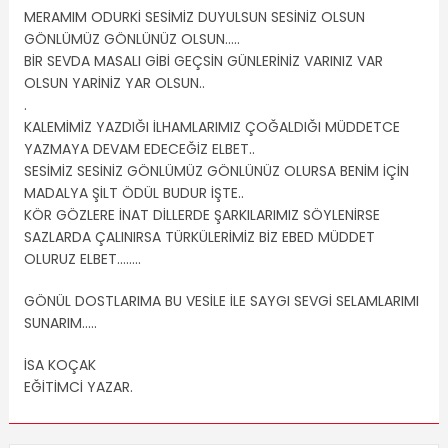
MERAMIM ODURKİ SESİMİZ DUYULSUN SESİNİZ OLSUN
GÖNLÜMÜZ GÖNLÜNÜZ OLSUN…..
BİR SEVDA MASALI GİBİ GEÇSİN GÜNLERİNİZ VARINIZ VAR
OLSUN YARİNİZ YAR OLSUN..
.
KALEMİMİZ YAZDIĞI İLHAMLARIMIZ ÇOĞALDIĞI MÜDDETCE
YAZMAYA DEVAM EDECEĞİZ ELBET..
SESİMİZ SESİNİZ GÖNLÜMÜZ GÖNLÜNÜZ OLURSA BENİM İÇİN
MADALYA ŞİLT ÖDÜL BUDUR İŞTE..
KÖR GÖZLERE İNAT DİLLERDE ŞARKILARIMIZ SÖYLENİRSE
SAZLARDA ÇALINIRSA TÜRKÜLERİMİZ BİZ EBED MÜDDET
OLURUZ ELBET……..
GÖNÜL DOSTLARIMA BU VESİLE İLE SAYGI SEVGİ SELAMLARIMI
SUNARIM…..
İSA KOÇAK
EĞİTİMCİ YAZAR.