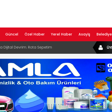
Güncel
Özel Haber
Yerel Haber
Asayiş
Belediye
ta Dijital Devrim: Rota Sepetim
ÜY
B Bölge Müdürü Makam Koltuğunu
ıraktı
af Rehberi ile Google ve Yapay Zeka
da Öne Çıkın
af Rehberi Hizmete Girdi
com Yayın Hayatına Başladı | Hızlı ve Akıllı
formu