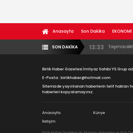
Anasayfa
Son Dakika
EKONOMİ
13:33
Taşımacılık
SON DAKİKA
Yazarlar
Diğer
17:15
Aksaray OS
Çocuklara B
Birlik Haber Gazetesi İmtiyaz Sahibi YS Grup 
16:00
Aksaray Esn
E-Posta : birlikhaber@hotmail.com
Aramaların
Sitemizde yayınlanan haberlerin telif hakları h
8:23
Aksaray Esn
haberleri kopyalamayınız.
11:30
Birlikhaber.
Haber Plat
Anasayfa
Künye
İletişim
Birlik Haber Gazetesi ile Aksaray Haberleri ve Son Da