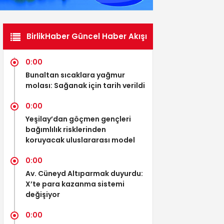
BirlikHaber Güncel Haber Akışı
0:00
Bunaltan sıcaklara yağmur
molası: Sağanak için tarih verildi
0:00
Yeşilay’dan göçmen gençleri
bağımlılık risklerinden
koruyacak uluslararası model
0:00
Av. Cüneyd Altıparmak duyurdu:
X’te para kazanma sistemi
değişiyor
0:00