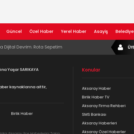
Güncel
Özel Haber
Yerel Haber
Asayiş
Belediye
ta Dijital Devrim: Rota Sepetim
ÜY
B Bölge Müdürü Makam Koltuğunu
ıraktı
adına Yaşar SARIKAYA
Konular
af Rehberi ile Google ve Yapay Zeka
da Öne Çıkın
aber kaynaklarına aittir,
Aksaray Haber
af Rehberi Hizmete Girdi
Birlik Haber TV
Aksaray Firma Rehberi
com Yayın Hayatına Başladı | Hızlı ve Akıllı
formu
Birlik Haber
SMS Bankası
Aksaray Haberleri
Aksaray Özel Haberler
kika Aksaray İlçe Haberlerini Takip