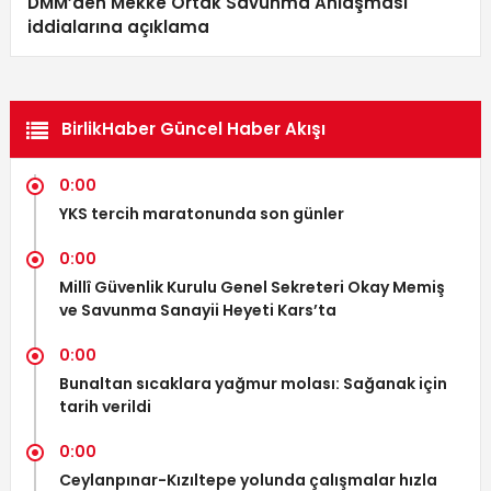
DMM’den Mekke Ortak Savunma Anlaşması
iddialarına açıklama
BirlikHaber Güncel Haber Akışı
0:00
YKS tercih maratonunda son günler
0:00
Millî Güvenlik Kurulu Genel Sekreteri Okay Memiş
ve Savunma Sanayii Heyeti Kars’ta
0:00
Bunaltan sıcaklara yağmur molası: Sağanak için
tarih verildi
0:00
Ceylanpınar-Kızıltepe yolunda çalışmalar hızla