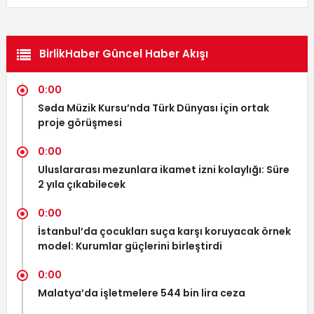
BirlikHaber Güncel Haber Akışı
0:00
Səda Müzik Kursu’nda Türk Dünyası için ortak
proje görüşmesi
0:00
Uluslararası mezunlara ikamet izni kolaylığı: Süre
2 yıla çıkabilecek
0:00
İstanbul’da çocukları suça karşı koruyacak örnek
model: Kurumlar güçlerini birleştirdi
0:00
Malatya’da işletmelere 544 bin lira ceza