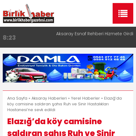
Aksaray Esnaf Rehberi Hizmete Girdi
8:23
Birlikhaber.com Yayın Hayatına Başladı | Hızlı ve
11:30
Akıllı Haber Platformu
Taşımacılıkta Dijital Devrim: Rota Sepetim
13:33
Aksaray OSB Bölge Müdürü Makam Koltuğunu
17:15
Çocuklara Bıraktı
Aksaray Esnaf Rehberi ile Google ve Yapay Zeka
16:00
Aramalarında Öne Çıkın
Ana Sayfa
»
Aksaray Haberleri
»
Yerel Haberler
» Elazığ’da
köy camisine saldıran şahıs Ruh ve Sinir Hastalıkları
Hastanesi’ne sevk edildi
Elazığ’da köy camisine
saldıran şahıs Ruh ve Sinir