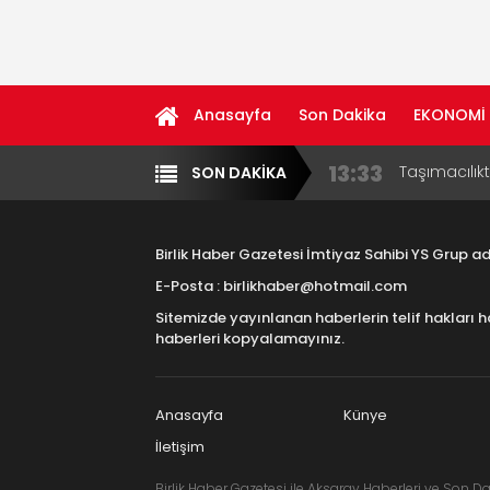
Anasayfa
Son Dakika
EKONOMİ
13:33
Taşımacılık
SON DAKİKA
Yazarlar
Diğer
17:15
Aksaray OS
Çocuklara B
Birlik Haber Gazetesi İmtiyaz Sahibi YS Grup 
16:00
Aksaray Esn
E-Posta : birlikhaber@hotmail.com
Aramaların
Sitemizde yayınlanan haberlerin telif hakları h
8:23
Aksaray Esn
haberleri kopyalamayınız.
11:30
Birlikhaber.
Haber Plat
Anasayfa
Künye
İletişim
Birlik Haber Gazetesi ile Aksaray Haberleri ve Son Da