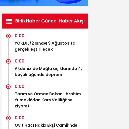
BirlikHaber Güncel Haber Akışı
0:00
YÖKDİL/2 sınavı 9 Ağustos’ta
gerçekleştirilecek
0:00
Akdeniz’de Muğla açıklarında 4,1
büyüklüğünde deprem
0:00
Tarım ve Orman Bakanı İbrahim
Yumaklı’dan Kars Valiliği’ne
ziyaret
0:00
Ovit Hacı Hakkı Ekşi Camii’nde