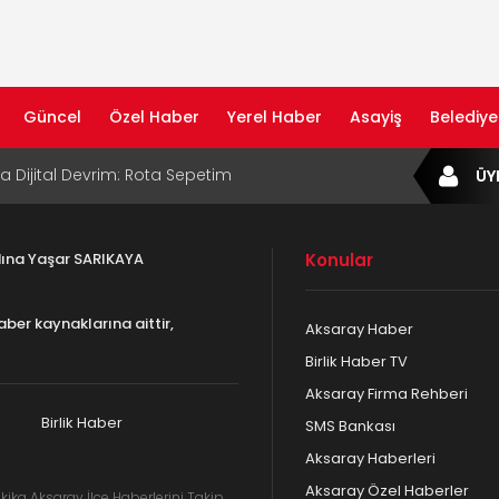
Güncel
Özel Haber
Yerel Haber
Asayiş
Belediye
ta Dijital Devrim: Rota Sepetim
ÜY
B Bölge Müdürü Makam Koltuğunu
ıraktı
adına Yaşar SARIKAYA
Konular
af Rehberi ile Google ve Yapay Zeka
da Öne Çıkın
aber kaynaklarına aittir,
Aksaray Haber
af Rehberi Hizmete Girdi
Birlik Haber TV
Aksaray Firma Rehberi
com Yayın Hayatına Başladı | Hızlı ve Akıllı
formu
Birlik Haber
SMS Bankası
Aksaray Haberleri
Aksaray Özel Haberler
kika Aksaray İlçe Haberlerini Takip