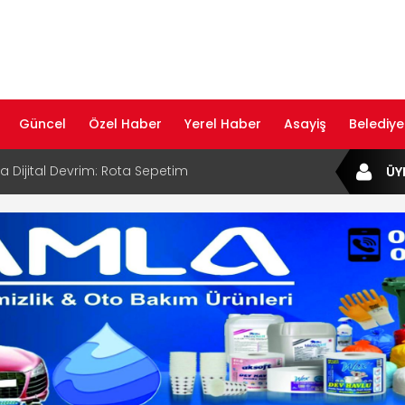
Güncel
Özel Haber
Yerel Haber
Asayiş
Belediye
ta Dijital Devrim: Rota Sepetim
ÜY
B Bölge Müdürü Makam Koltuğunu
ıraktı
af Rehberi ile Google ve Yapay Zeka
da Öne Çıkın
af Rehberi Hizmete Girdi
com Yayın Hayatına Başladı | Hızlı ve Akıllı
formu