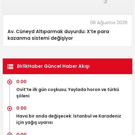
08 Ağustos 2026
Av. Cüneyd Altıparmak duyurdu: X’te para
kazanma sistemi değişiyor
BirlikHaber Güncel Haber Akışı
0:00
Ovit’te ilk gün coşkusu; Yaylada horon ve türkü
şöleni
0:00
Hava bir anda değişecek: İstanbul ve Karadeniz
için yağış uyarısı
0:00