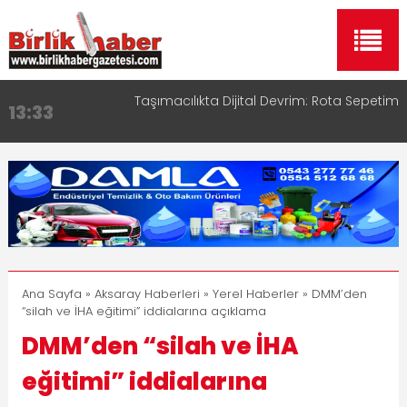
Taşımacılıkta Dijital Devrim: Rota Sepetim
13:33
Aksaray OSB Bölge Müdürü Makam Koltuğunu
17:15
Çocuklara Bıraktı
Aksaray Esnaf Rehberi ile Google ve Yapay Zeka
16:00
Aramalarında Öne Çıkın
Aksaray Esnaf Rehberi Hizmete Girdi
8:23
Birlikhaber.com Yayın Hayatına Başladı | Hızlı ve
11:30
Akıllı Haber Platformu
Ana Sayfa
»
Aksaray Haberleri
»
Yerel Haberler
» DMM’den
“silah ve İHA eğitimi” iddialarına açıklama
DMM’den “silah ve İHA
eğitimi” iddialarına