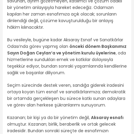
savunan, ayrım gözetmeyen, katılımcı ve çözüm odaklı
bir yönetim anlayışıyla hareket edeceğiz. Odamızın
kapıları her zaman esnafımıza açık olacak; sorunların
dinlendiği değil, çözüme kavuşturulduğu bir anlayış
hâkim kılınacaktır.
Bu vesileyle, bugüne kadar Aksaray Esnaf ve Sanatkârlar
Odası’nda görev yapmış olan
önceki dönem Başkanımız
Sayın Doğan Ceylan’a ve yönetim kurulu üyelerine
, oda
hizmetlerine sundukları emek ve katkılar dolayısıyla
teşekkür ediyor, bundan sonraki yaşamlarında kendilerine
sağlık ve başarılar diliyorum.
Seçim sürecinde destek veren, sandığa giderek iradesini
ortaya koyan tüm esnaf ve sanatkârlarımıza; demokratik
bir ortamda gerçekleşen bu sürece katkı sunan adaylara
ve görev alan herkese şükranlarımı sunuyorum.
Kazanan; bir kişi ya da bir yönetim değil,
Aksaray esnafı
olmuştur. Kazanan; birlik, beraberlik ve ortak gelecek
iradesidir. Bundan sonraki süreçte de esnafımızın