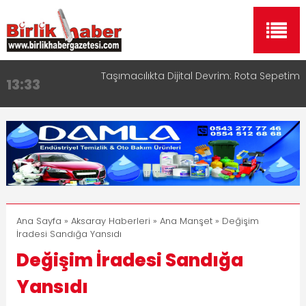
Taşımacılıkta Dijital Devrim: Rota Sepetim
13:33
Aksaray OSB Bölge Müdürü Makam Koltuğunu
17:15
Çocuklara Bıraktı
Aksaray Esnaf Rehberi ile Google ve Yapay Zeka
16:00
Aramalarında Öne Çıkın
Aksaray Esnaf Rehberi Hizmete Girdi
8:23
Birlikhaber.com Yayın Hayatına Başladı | Hızlı ve
11:30
Akıllı Haber Platformu
Ana Sayfa
»
Aksaray Haberleri
»
Ana Manşet
» Değişim
İradesi Sandığa Yansıdı
Değişim İradesi Sandığa
Yansıdı