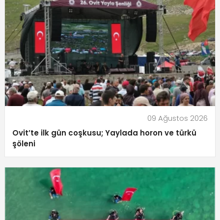
09 Ağustos 2026
Ovit’te ilk gün coşkusu; Yaylada horon ve türkü
şöleni