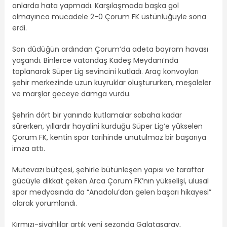
anlarda hata yapmadı. Karşılaşmada başka gol
olmayınca mücadele 2-0 Çorum FK üstünlüğüyle sona
erdi.
Son düdüğün ardından Çorum’da adeta bayram havası
yaşandı. Binlerce vatandaş Kadeş Meydanı’nda
toplanarak Süper Lig sevincini kutladı. Araç konvoyları
şehir merkezinde uzun kuyruklar oluştururken, meşaleler
ve marşlar geceye damga vurdu.
Şehrin dört bir yanında kutlamalar sabaha kadar
sürerken, yıllardır hayalini kurduğu Süper Lig’e yükselen
Çorum FK, kentin spor tarihinde unutulmaz bir başarıya
imza attı.
Mütevazı bütçesi, şehirle bütünleşen yapısı ve taraftar
gücüyle dikkat çeken Arca Çorum FK’nın yükselişi, ulusal
spor medyasında da “Anadolu’dan gelen başarı hikayesi”
olarak yorumlandı.
Kırmızı-siyahlılar artık yeni sezonda Galatasaray,