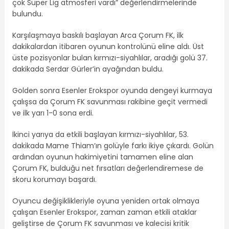
çok Süper Lig atmosferi vardı” değerlendirmelerinde
bulundu.
Karşılaşmaya baskılı başlayan Arca Çorum FK, ilk
dakikalardan itibaren oyunun kontrolünü eline aldı. Üst
üste pozisyonlar bulan kırmızı-siyahlılar, aradığı golü 37.
dakikada Serdar Gürler’in ayağından buldu.
Golden sonra Esenler Erokspor oyunda dengeyi kurmaya
çalışsa da Çorum FK savunması rakibine geçit vermedi
ve ilk yarı 1-0 sona erdi.
İkinci yarıya da etkili başlayan kırmızı-siyahlılar, 53.
dakikada Mame Thiam’ın golüyle farkı ikiye çıkardı. Golün
ardından oyunun hakimiyetini tamamen eline alan
Çorum FK, bulduğu net fırsatları değerlendiremese de
skoru korumayı başardı.
Oyuncu değişiklikleriyle oyuna yeniden ortak olmaya
çalışan Esenler Erokspor, zaman zaman etkili ataklar
geliştirse de Çorum FK savunması ve kalecisi kritik