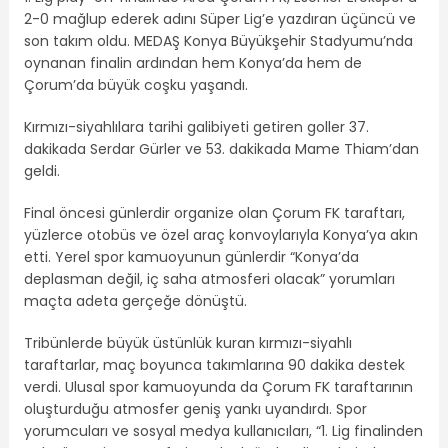
2-0 mağlup ederek adını Süper Lig’e yazdıran üçüncü ve
son takım oldu. MEDAŞ Konya Büyükşehir Stadyumu’nda
oynanan finalin ardından hem Konya’da hem de
Çorum’da büyük coşku yaşandı.
Kırmızı-siyahlılara tarihi galibiyeti getiren goller 37.
dakikada Serdar Gürler ve 53. dakikada Mame Thiam’dan
geldi.
Final öncesi günlerdir organize olan Çorum FK taraftarı,
yüzlerce otobüs ve özel araç konvoylarıyla Konya’ya akın
etti. Yerel spor kamuoyunun günlerdir “Konya’da
deplasman değil, iç saha atmosferi olacak” yorumları
maçta adeta gerçeğe dönüştü.
Tribünlerde büyük üstünlük kuran kırmızı-siyahlı
taraftarlar, maç boyunca takımlarına 90 dakika destek
verdi. Ulusal spor kamuoyunda da Çorum FK taraftarının
oluşturduğu atmosfer geniş yankı uyandırdı. Spor
yorumcuları ve sosyal medya kullanıcıları, “1. Lig finalinden