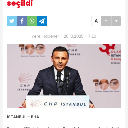
seçildi
A
-
+
Yerel Haberler - 20.10.2025 - 7:20
İSTANBUL – BHA