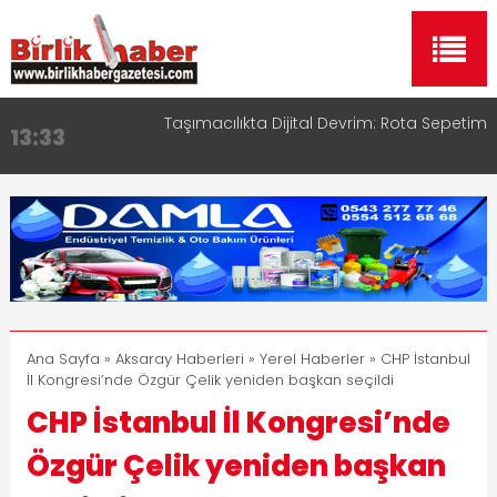
Taşımacılıkta Dijital Devrim: Rota Sepetim
13:33
Aksaray OSB Bölge Müdürü Makam Koltuğunu
17:15
Çocuklara Bıraktı
Aksaray Esnaf Rehberi ile Google ve Yapay Zeka
16:00
Aramalarında Öne Çıkın
Aksaray Esnaf Rehberi Hizmete Girdi
8:23
Birlikhaber.com Yayın Hayatına Başladı | Hızlı ve
11:30
Akıllı Haber Platformu
Ana Sayfa
»
Aksaray Haberleri
»
Yerel Haberler
» CHP İstanbul
İl Kongresi’nde Özgür Çelik yeniden başkan seçildi
CHP İstanbul İl Kongresi’nde
Özgür Çelik yeniden başkan