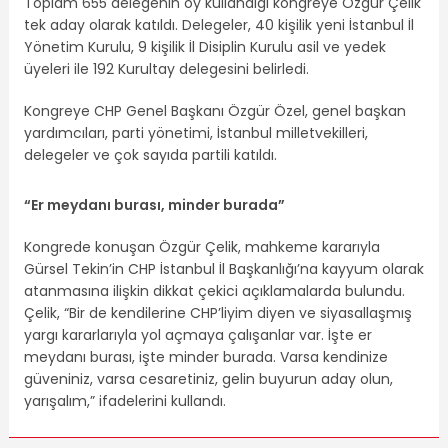
Toplam 655 delegenin oy kullandığı kongreye Özgür Çelik
tek aday olarak katıldı. Delegeler, 40 kişilik yeni İstanbul İl
Yönetim Kurulu, 9 kişilik İl Disiplin Kurulu asil ve yedek
üyeleri ile 192 Kurultay delegesini belirledi.
Kongreye CHP Genel Başkanı Özgür Özel, genel başkan
yardımcıları, parti yönetimi, İstanbul milletvekilleri,
delegeler ve çok sayıda partili katıldı.
“Er meydanı burası, minder burada”
Kongrede konuşan Özgür Çelik, mahkeme kararıyla
Gürsel Tekin’in CHP İstanbul İl Başkanlığı’na kayyum olarak
atanmasına ilişkin dikkat çekici açıklamalarda bulundu.
Çelik, “Bir de kendilerine CHP’liyim diyen ve siyasallaşmış
yargı kararlarıyla yol açmaya çalışanlar var. İşte er
meydanı burası, işte minder burada. Varsa kendinize
güveniniz, varsa cesaretiniz, gelin buyurun aday olun,
yarışalım,” ifadelerini kullandı.