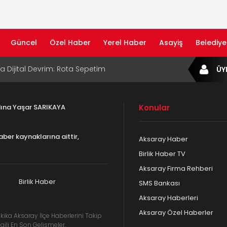
Güncel
Özel Haber
Yerel Haber
Asayiş
Belediye
ta Dijital Devrim: Rota Sepetim
ÜY
B Bölge Müdürü Makam Koltuğunu
ıraktı
adına Yaşar SARIKAYA
Konular
af Rehberi ile Google ve Yapay Zeka
da Öne Çıkın
aber kaynaklarına aittir,
Aksaray Haber
af Rehberi Hizmete Girdi
Birlik Haber TV
Aksaray Firma Rehberi
com Yayın Hayatına Başladı | Hızlı ve Akıllı
formu
Birlik Haber
SMS Bankası
Aksaray Haberleri
Aksaray Özel Haberler
kika Aksaray İlçe Haberlerini Takip
gili En Son Gelişmeler.