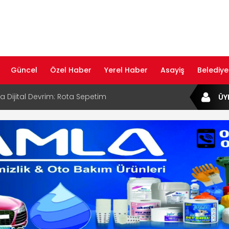
Güncel
Özel Haber
Yerel Haber
Asayiş
Belediye
ta Dijital Devrim: Rota Sepetim
ÜY
B Bölge Müdürü Makam Koltuğunu
ıraktı
af Rehberi ile Google ve Yapay Zeka
da Öne Çıkın
af Rehberi Hizmete Girdi
com Yayın Hayatına Başladı | Hızlı ve Akıllı
formu