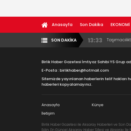
Anasayfa
Son Dakika
EKONOMİ
13:33
Taşımacılık
SON DAKİKA
Yazarlar
Diğer
17:15
Aksaray OS
Çocuklara B
Birlik Haber Gazetesi İmtiyaz Sahibi YS Grup 
16:00
Aksaray Esn
E-Posta : birlikhaber@hotmail.com
Aramaların
Sitemizde yayınlanan haberlerin telif hakları h
8:23
Aksaray Esn
haberleri kopyalamayınız.
11:30
Birlikhaber.
Haber Plat
Anasayfa
Künye
İletişim
Birlik Haber Gazetesi ile Aksaray Haberleri ve Son Da
Edin. En Güncel Aksaray Haber Sitesi ve Aksaray İle İl