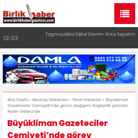
Taşımacılıkta Dijital Devrim: Rota Sepetim
Aksaray OSB Bölge Müdürü Makam Koltuğunu
13:33
17:15
Çocuklara Bıraktı
Aksaray Esnaf Rehberi ile Google ve Yapay Zeka
16:00
Aramalarında Öne Çıkın
Aksaray Esnaf Rehberi Hizmete Girdi
8:23
Birlikhaber.com Yayın Hayatına Başladı | Hızlı ve
11:30
Akıllı Haber Platformu
Ana Sayfa
»
Aksaray Haberleri
»
Yerel Haberler
» Büyükliman
Gazeteciler Cemiyeti’nde görev değişimi: Başkanlık yeniden
Aydın Gelleci’de
Büyükliman Gazeteciler
Cemiyeti’nde görev