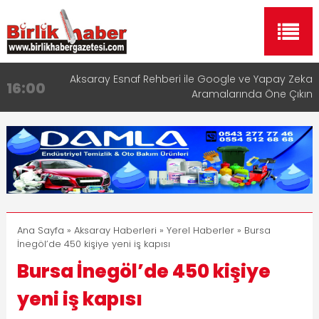
Aksaray Esnaf Rehberi ile Google ve Yapay Zeka
16:00
Aramalarında Öne Çıkın
Aksaray Esnaf Rehberi Hizmete Girdi
8:23
Birlikhaber.com Yayın Hayatına Başladı | Hızlı ve
11:30
Akıllı Haber Platformu
Taşımacılıkta Dijital Devrim: Rota Sepetim
13:33
Aksaray OSB Bölge Müdürü Makam Koltuğunu
17:15
Çocuklara Bıraktı
Ana Sayfa
»
Aksaray Haberleri
»
Yerel Haberler
» Bursa
İnegöl’de 450 kişiye yeni iş kapısı
Bursa İnegöl’de 450 kişiye
yeni iş kapısı