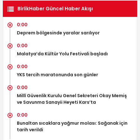
BirlikHaber Güncel Haber Akışı
0:00
Deprem bölgesinde yaralar sarılıyor
0:00
Malatya’da Kültür Yolu Festivali başladı
0:00
YKS tercih maratonunda son günler
0:00
Millî Güvenlik Kurulu Genel Sekreteri Okay Memiş
ve Savunma Sanayii Heyeti Kars’ta
0:00
Bunaltan sıcaklara yağmur molası: Sağanak için
tarih verildi