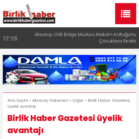
Aksaray OSB Bölge Müdürü Makam Koltuğunu
17:15
Çocuklara Bıraktı
Aksaray Esnaf Rehberi ile Google ve Yapay Zeka
16:00
Aramalarında Öne Çıkın
Aksaray Esnaf Rehberi Hizmete Girdi
8:23
Birlikhaber.com Yayın Hayatına Başladı | Hızlı ve
11:30
Akıllı Haber Platformu
Taşımacılıkta Dijital Devrim: Rota Sepetim
13:33
Ana Sayfa
»
Aksaray Haberleri
»
Diğer
» Birlik Haber Gazetesi
üyelik avantajı
Birlik Haber Gazetesi üyelik
avantajı