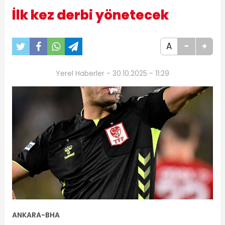
İlk kez derbi yönetecek
A
-
+
Yerel Haberler - 30.10.2025 - 11:29
ANKARA-BHA