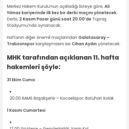
Merkez Hakem Kurulu’nun açıkladığı listeye göre,
Ali
Yılmaz kariyerinde ilk kez bir derbi maçını yönetecek.
Derbi,
2 Kasım Pazar günü saat 20.00’de
Tüpraş
Stadyumu’nda oynanacak.
Haftanın diğer önemli maçlarından
Galatasaray –
Trabzonspor
karşılaşmasını ise
Cihan Aydın
yönetecek.
MHK tarafından açıklanan 11. hafta
hakemleri şöyle:
31 Ekim Cuma
20.00 RAMS Başakşehir – Kocaelispor: Batuhan Kolak
1 Kasım Cumartesi
17.00 Göztepe – Gençlerbirliği: Yasin Kol