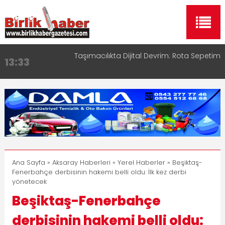
Taşımacılıkta Dijital Devrim: Rota Sepetim
13:33
Aksaray OSB Bölge Müdürü Makam Koltuğunu
17:15
Çocuklara Bıraktı
Aksaray Esnaf Rehberi ile Google ve Yapay Zeka
16:00
Aramalarında Öne Çıkın
Aksaray Esnaf Rehberi Hizmete Girdi
8:23
Birlikhaber.com Yayın Hayatına Başladı | Hızlı ve
11:30
Akıllı Haber Platformu
Ana Sayfa
»
Aksaray Haberleri
»
Yerel Haberler
» Beşiktaş-
Fenerbahçe derbisinin hakemi belli oldu: İlk kez derbi
yönetecek
Beşiktaş-Fenerbahçe
derbisinin hakemi belli oldu: