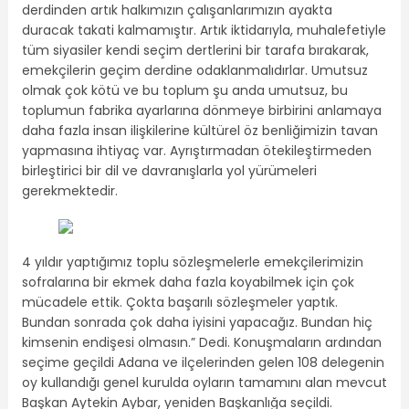
derdinden artık halkımızın çalışanlarımızın ayakta
duracak takati kalmamıştır. Artık iktidarıyla, muhalefetiyle
tüm siyasiler kendi seçim dertlerini bir tarafa bırakarak,
emekçilerin geçim derdine odaklanmalıdırlar. Umutsuz
olmak çok kötü ve bu toplum şu anda umutsuz, bu
toplumun fabrika ayarlarına dönmeye birbirini anlamaya
daha fazla insan ilişkilerine kültürel öz benliğimizin tavan
yapmasına ihtiyaç var. Ayrıştırmadan ötekileştirmeden
birleştirici bir dil ve davranışlarla yol yürümeleri
gerekmektedir.
4 yıldır yaptığımız toplu sözleşmelerle emekçilerimizin
sofralarına bir ekmek daha fazla koyabilmek için çok
mücadele ettik. Çokta başarılı sözleşmeler yaptık.
Bundan sonrada çok daha iyisini yapacağız. Bundan hiç
kimsenin endişesi olmasın.” Dedi. Konuşmaların ardından
seçime geçildi Adana ve ilçelerinden gelen 108 delegenin
oy kullandığı genel kurulda oyların tamamını alan mevcut
Başkan Aytekin Aybar, yeniden Başkanlığa seçildi.