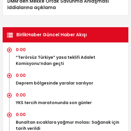
DMM’den Mekke Ortak Savunma Anlaşması
iddialarına açıklama
BirlikHaber Güncel Haber Akışı
0:00
“Terörsüz Türkiye” yasa teklifi Adalet
Komisyonu’ndan geçti
0:00
Deprem bölgesinde yaralar sarılıyor
0:00
YKS tercih maratonunda son günler
0:00
Bunaltan sıcaklara yağmur molası: Sağanak için
tarih verildi