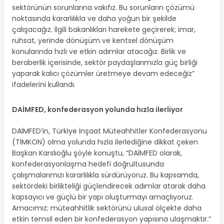
sektörünün sorunlarına vakıfız. Bu sorunların çözümü
noktasında kararlılıkla ve daha yoğun bir şekilde
çalışacağız. İlgili bakanlıkları harekete geçirerek; imar,
ruhsat, yerinde dönüşüm ve kentsel dönüşüm
konularında hızlı ve etkin adımlar atacağız. Birlik ve
beraberlik içerisinde, sektör paydaşlarımızla güç birliği
yaparak kalıcı çözümler üretmeye devam edeceğiz”
ifadelerini kullandı.
DAİMFED, konfederasyon yolunda hızla ilerliyor
DAİMFED’in, Türkiye İnşaat Müteahhitler Konfederasyonu
(TİMKON) olma yolunda hızla ilerlediğine dikkat çeken
Başkan Karslıoğlu şöyle konuştu, “DAİMFED olarak,
konfederasyonlaşma hedefi doğrultusunda
çalışmalarımızı kararlılıkla sürdürüyoruz. Bu kapsamda,
sektördeki birlikteliği güçlendirecek adımlar atarak daha
kapsayıcı ve güçlü bir yapı oluşturmayı amaçlıyoruz.
Amacımız; müteahhitlik sektörünü ulusal ölçekte daha
etkin temsil eden bir konfederasyon yapısına ulaşmaktır.”