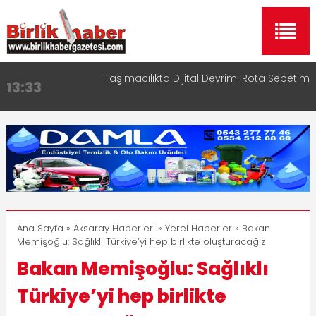
Taşımacılıkta Dijital Devrim: Rota Sepetim
13:33
Aksaray OSB Bölge Müdürü Makam Koltuğunu
17:15
Çocuklara Bıraktı
Aksaray Esnaf Rehberi ile Google ve Yapay Zeka
16:00
Aramalarında Öne Çıkın
Aksaray Esnaf Rehberi Hizmete Girdi
8:23
Birlikhaber.com Yayın Hayatına Başladı | Hızlı ve
11:30
Akıllı Haber Platformu
Ana Sayfa
»
Aksaray Haberleri
»
Yerel Haberler
» Bakan
Memişoğlu: Sağlıklı Türkiye’yi hep birlikte oluşturacağız
Bakan Memişoğlu: Sağlıklı
Türkiye’yi hep birlikte