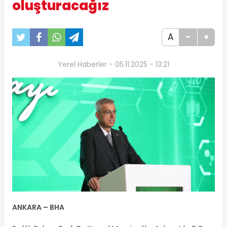
oluşturacağız
A
-
+
Yerel Haberler - 05.11.2025 - 13:21
ANKARA – BHA