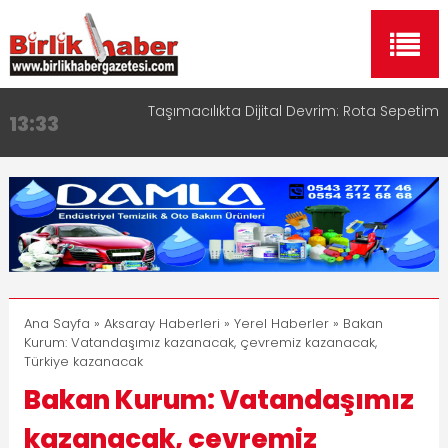
Taşımacılıkta Dijital Devrim: Rota Sepetim
13:33
Aksaray OSB Bölge Müdürü Makam Koltuğunu
17:15
Çocuklara Bıraktı
Aksaray Esnaf Rehberi ile Google ve Yapay Zeka
16:00
Aramalarında Öne Çıkın
Aksaray Esnaf Rehberi Hizmete Girdi
8:23
Birlikhaber.com Yayın Hayatına Başladı | Hızlı ve
11:30
Akıllı Haber Platformu
Ana Sayfa
»
Aksaray Haberleri
»
Yerel Haberler
» Bakan
Kurum: Vatandaşımız kazanacak, çevremiz kazanacak,
Türkiye kazanacak
Bakan Kurum: Vatandaşımız
kazanacak, çevremiz