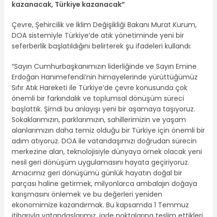
kazanacak, Türkiye kazanacak”
Çevre, Şehircilik ve İklim Değişikliği Bakanı Murat Kurum,
DOA sistemiyle Türkiye’de atık yönetiminde yeni bir
seferberlik başlatıldığını belirterek şu ifadeleri kullandı:
“Sayın Cumhurbaşkanımızın liderliğinde ve Sayın Emine
Erdoğan Hanımefendi’nin himayelerinde yürüttüğümüz
Sıfır Atık Hareketi ile Türkiye’de çevre konusunda çok
önemli bir farkındalık ve toplumsal dönüşüm süreci
başlattık. Şimdi bu anlayışı yeni bir aşamaya taşıyoruz.
Sokaklarımızın, parklarımızın, sahillerimizin ve yaşam
alanlarımızın daha temiz olduğu bir Türkiye için önemli bir
adım atıyoruz. DOA ile vatandaşımızı doğrudan sürecin
merkezine alan, teknolojisiyle dünyaya örnek olacak yeni
nesil geri dönüşüm uygulamasını hayata geçiriyoruz.
Amacımız geri dönüşümü günlük hayatın doğal bir
parçası haline getirmek, milyonlarca ambalajın doğaya
karışmasını önlemek ve bu değerleri yeniden
ekonomimize kazandırmak. Bu kapsamda 1 Temmuz
itibarıyla vatandaşlarımız, iade noktalarına teslim ettikleri