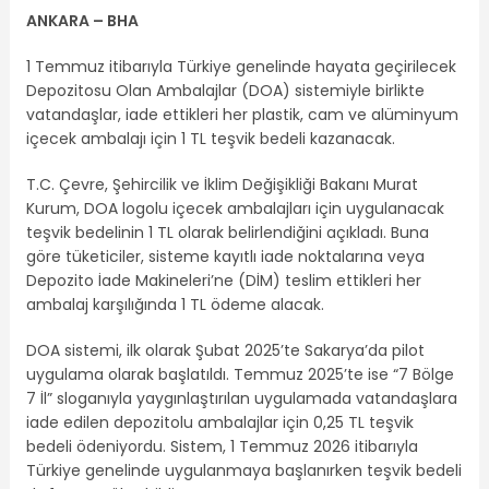
ANKARA – BHA
1 Temmuz itibarıyla Türkiye genelinde hayata geçirilecek
Depozitosu Olan Ambalajlar (DOA) sistemiyle birlikte
vatandaşlar, iade ettikleri her plastik, cam ve alüminyum
içecek ambalajı için 1 TL teşvik bedeli kazanacak.
T.C. Çevre, Şehircilik ve İklim Değişikliği Bakanı Murat
Kurum, DOA logolu içecek ambalajları için uygulanacak
teşvik bedelinin 1 TL olarak belirlendiğini açıkladı. Buna
göre tüketiciler, sisteme kayıtlı iade noktalarına veya
Depozito İade Makineleri’ne (DİM) teslim ettikleri her
ambalaj karşılığında 1 TL ödeme alacak.
DOA sistemi, ilk olarak Şubat 2025’te Sakarya’da pilot
uygulama olarak başlatıldı. Temmuz 2025’te ise “7 Bölge
7 İl” sloganıyla yaygınlaştırılan uygulamada vatandaşlara
iade edilen depozitolu ambalajlar için 0,25 TL teşvik
bedeli ödeniyordu. Sistem, 1 Temmuz 2026 itibarıyla
Türkiye genelinde uygulanmaya başlanırken teşvik bedeli