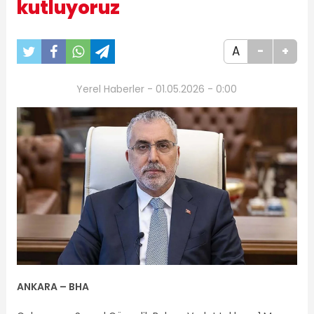
kutluyoruz
A
-
+
Yerel Haberler - 01.05.2026 - 0:00
ANKARA – BHA